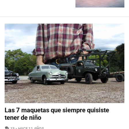
Las 7 maquetas que siempre quisiste
tener de niño
COMENTARIOS
13
HACE 11 AÑOS