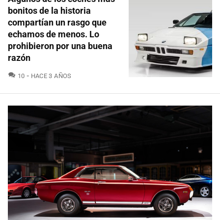
bonitos de la historia
compartían un rasgo que
echamos de menos. Lo
prohibieron por una buena
razón
COMENTARIOS
10
HACE 3 AÑOS