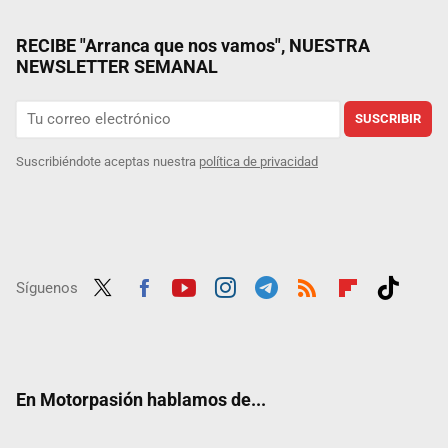
RECIBE "Arranca que nos vamos", NUESTRA
NEWSLETTER SEMANAL
SUSCRIBIR
Suscribiéndote aceptas nuestra
política de privacidad
Síguenos
Twit
Fac
Yout
Inst
Tele
RSS
Flip
Tikt
ter
ebo
ube
agra
gra
boar
ok
ok
m
m
d
En Motorpasión hablamos de...