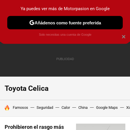
Ya puedes ver más de Motorpasion en Google
PRUEBAS
COCHES ELÉCTRICOS
OBSERVATORIO
F1
Añádenos como fuente preferida
Solo necesitas una cuenta de Google
×
Toyota Celica
HOY SE HABLA DE
Famosos
Seguridad
Calor
China
Google Maps
Xi
Prohibieron el rasgo más