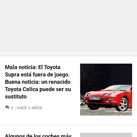
Mala noticia: El Toyota
Supra está fuera de juego.
Buena noticia: un renacido
Toyota Celica puede ser su
sustituto
COMENTARIOS
3
HACE 2 AÑOS
Algunos de los coches más