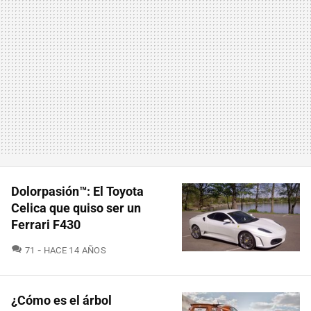
Dolorpasión™: El Toyota
Celica que quiso ser un
Ferrari F430
COMENTARIOS
71
HACE 14 AÑOS
¿Cómo es el árbol