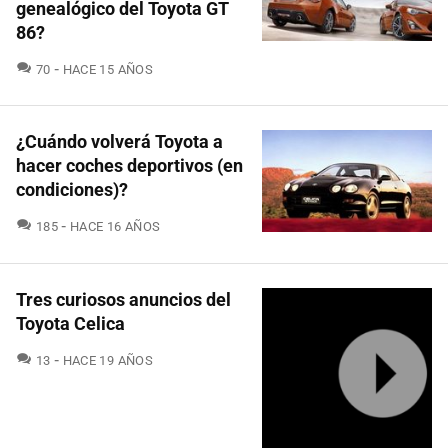
genealógico del Toyota GT
86?
COMENTARIOS
70
HACE 15 AÑOS
¿Cuándo volverá Toyota a
hacer coches deportivos (en
condiciones)?
COMENTARIOS
185
HACE 16 AÑOS
Tres curiosos anuncios del
Toyota Celica
COMENTARIOS
13
HACE 19 AÑOS