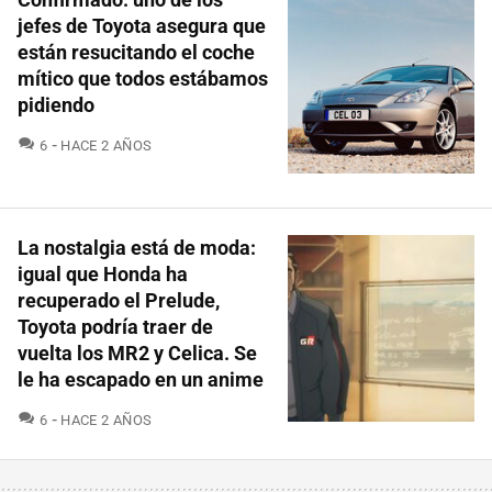
jefes de Toyota asegura que
están resucitando el coche
mítico que todos estábamos
pidiendo
COMENTARIOS
6
HACE 2 AÑOS
La nostalgia está de moda:
igual que Honda ha
recuperado el Prelude,
Toyota podría traer de
vuelta los MR2 y Celica. Se
le ha escapado en un anime
COMENTARIOS
6
HACE 2 AÑOS