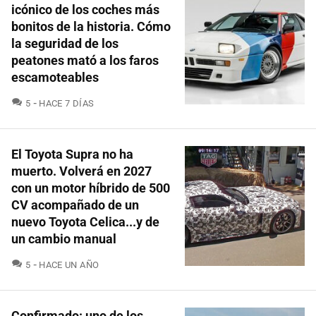
icónico de los coches más
bonitos de la historia. Cómo
la seguridad de los
peatones mató a los faros
escamoteables
COMENTARIOS
5
HACE 7 DÍAS
El Toyota Supra no ha
muerto. Volverá en 2027
con un motor híbrido de 500
CV acompañado de un
nuevo Toyota Celica...y de
un cambio manual
COMENTARIOS
5
HACE UN AÑO
Confirmado: uno de los