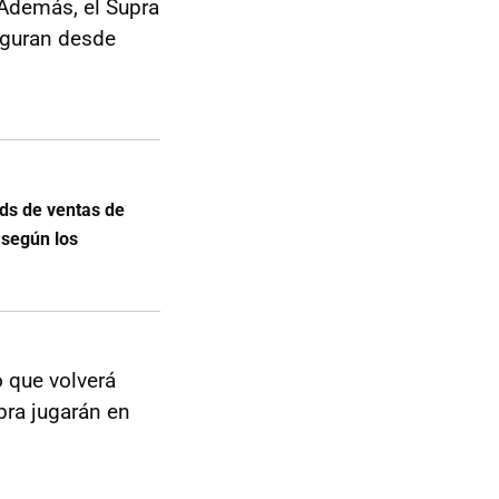
 Además, el Supra
eguran desde
ds de ventas de
 según los
o que volverá
pra jugarán en