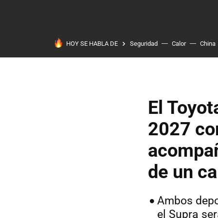
HOY SE HABLA DE
Seguridad
Calor
China
El Toyot
2027 co
acompañ
de un c
Ambos depor
el Supra ser