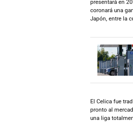
presentará en 20
coronará una ga
Japón, entre la c
El Celica fue tra
pronto al mercad
una liga totalme