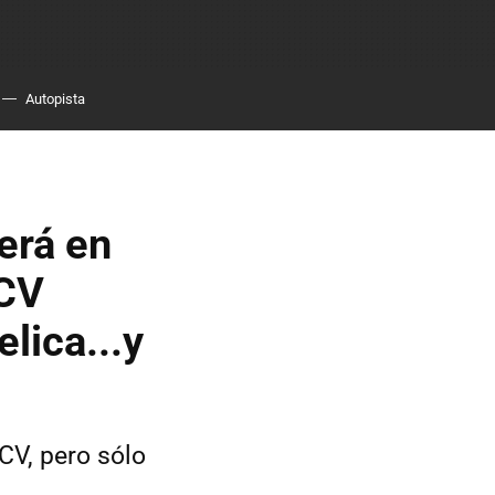
Autopista
erá en
 CV
lica...y
CV, pero sólo