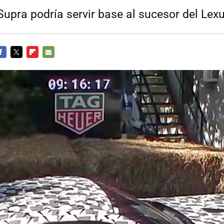
Supra podría servir base al sucesor del Lex
ACEBOOK
TWITTER
FLIPBOARD
E-
MAIL