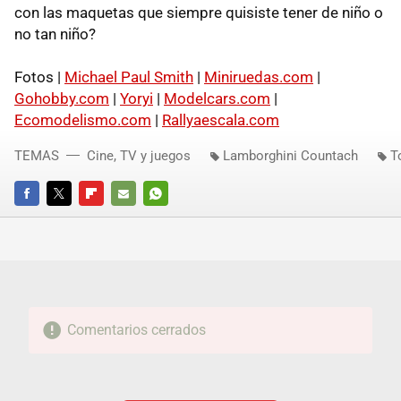
con las maquetas que siempre quisiste tener de niño o
no tan niño?
Fotos |
Michael Paul Smith
|
Miniruedas.com
|
Gohobby.com
|
Yoryi
|
Modelcars.com
|
Ecomodelismo.com
|
Rallyaescala.com
TEMAS
Cine, TV y juegos
Lamborghini Countach
T
FACEBOOK
TWITTER
FLIPBOARD
E-
WHATSAPP
MAIL
Comentarios cerrados