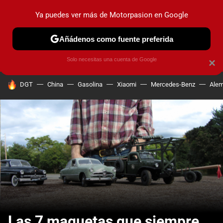
Ya puedes ver más de Motorpasion en Google
PRUEBAS
COCHES ELÉCTRICOS
OBSERVATORIO
F1
Añádenos como fuente preferida
Solo necesitas una cuenta de Google
×
HOY SE HABLA DE
DGT
China
Gasolina
Xiaomi
Mercedes-Benz
Alem
Las 7 maquetas que siempre