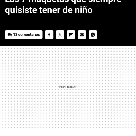
quisiste tener de niño
13 comentarios
FACEBOOK
TWITTER
FLIPBOARD
E-
WHATSAPP
MAIL