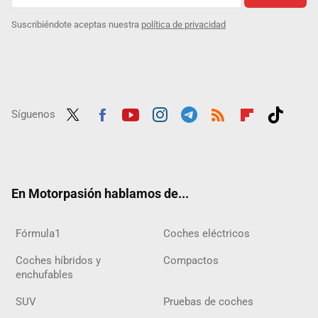
Suscribiéndote aceptas nuestra
política de privacidad
Síguenos
Twit
Fac
Yout
Inst
Tele
RSS
Flip
Tikt
ter
ebo
ube
agra
gra
boar
ok
ok
m
m
d
En Motorpasión hablamos de...
Fórmula1
Coches eléctricos
Coches híbridos y
Compactos
enchufables
SUV
Pruebas de coches