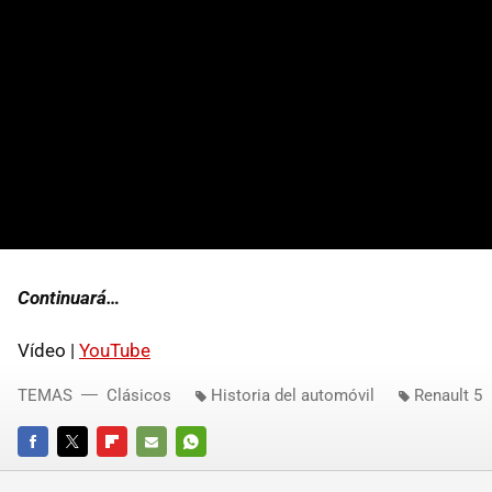
Continuará…
Vídeo |
YouTube
TEMAS
Clásicos
Historia del automóvil
Renault 5
FACEBOOK
TWITTER
FLIPBOARD
E-
WHATSAPP