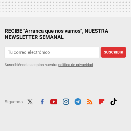
RECIBE "Arranca que nos vamos", NUESTRA
NEWSLETTER SEMANAL
SUSCRIBIR
Suscribiéndote aceptas nuestra
política de privacidad
Síguenos
Twit
Fac
Yout
Inst
Tele
RSS
Flip
Tikt
ter
ebo
ube
agra
gra
boar
ok
ok
m
m
d