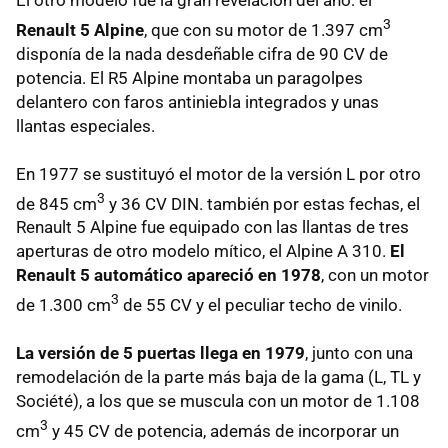
El otro modelo fue la gran revelación del año: el
3
Renault 5 Alpine
, que con su motor de 1.397 cm
disponía de la nada desdeñable cifra de 90 CV de
potencia. El R5 Alpine montaba un paragolpes
delantero con faros antiniebla integrados y unas
llantas especiales.
En 1977 se sustituyó el motor de la versión L por otro
3
de 845 cm
y 36 CV
DIN
. también por estas fechas, el
Renault 5 Alpine fue equipado con las llantas de tres
aperturas de otro modelo mítico, el Alpine A 310.
El
Renault 5 automático apareció en 1978
, con un motor
3
de 1.300 cm
de 55 CV y el peculiar techo de vinilo.
La versión de 5 puertas llega en 1979
, junto con una
remodelación de la parte más baja de la gama (L, TL y
Société), a los que se muscula con un motor de 1.108
3
cm
y 45 CV de potencia, además de incorporar un