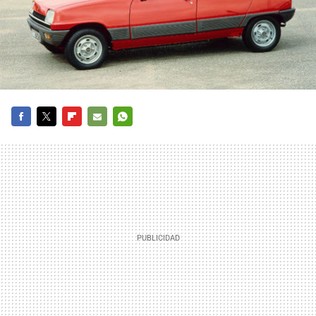
FACEBOOK
TWITTER
FLIPBOARD
E-
WHATSAPP
MAIL