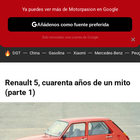
Ya puedes ver más de Motorpasion en Google
PRUEBAS
COCHES ELÉCTRICOS
OBSERVATORIO
F1
Añádenos como fuente preferida
Solo necesitas una cuenta de Google
×
HOY SE HABLA DE
DGT
China
Gasolina
Xiaomi
Mercedes-Benz
Peug
Renault 5, cuarenta años de un mito
(parte 1)