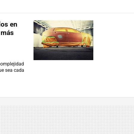
dos en
s más
 complejidad
ue sea cada