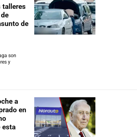
 talleres
 de
asunto de
laga son
res y
oche a
prado en
ho
 esta