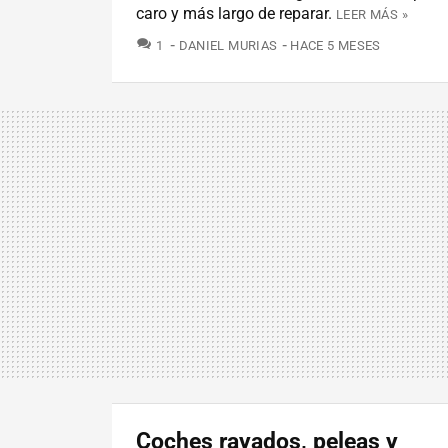
caro y más largo de reparar.
LEER MÁS »
COMENTARIOS
1
DANIEL MURIAS
HACE 5 MESES
Coches rayados, peleas y