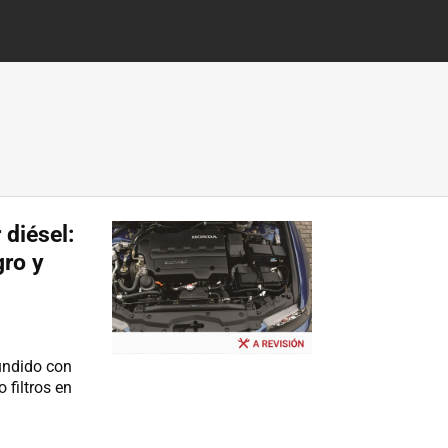
diésel:
gro y
undido con
 filtros en