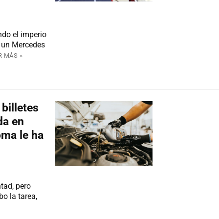
ndo el imperio
e un Mercedes
R MÁS »
billetes
da en
oma le ha
tad, pero
o la tarea,