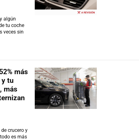
ay algún
de tu coche
s veces sin
 52% más
 y tu
s, más
ternizan
l de crucero y
o todo es más