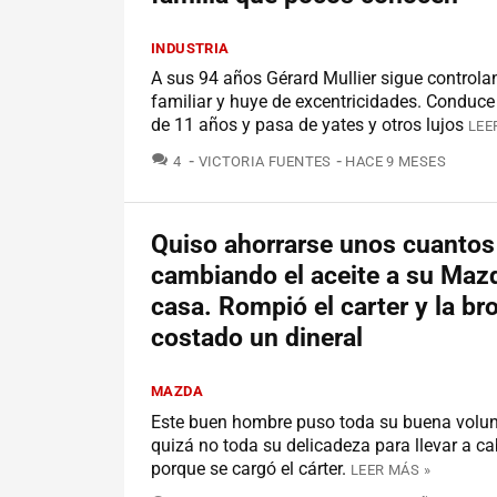
INDUSTRIA
A sus 94 años Gérard Mullier sigue controla
familiar y huye de excentricidades. Conduc
de 11 años y pasa de yates y otros lujos
LEE
COMENTARIOS
4
VICTORIA FUENTES
HACE 9 MESES
Quiso ahorrarse unos cuantos 
cambiando el aceite a su Maz
casa. Rompió el carter y la br
costado un dineral
MAZDA
Este buen hombre puso toda su buena volun
quizá no toda su delicadeza para llevar a cab
porque se cargó el cárter.
LEER MÁS »