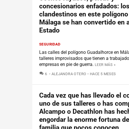
concesionarios enfadados: los
clandestinos en este polígono
Málaga se han convertido en 
Estado
SEGURIDAD
Las calles del polígono Guadalhorce en Má
talleres improvisados que tienen a trabajado
empresas en pie de guerra.
LEER MÁS »
COMENTARIOS
6
ALEJANDRA OTERO
HACE 5 MESES
Cada vez que has llevado el c
uno de sus talleres o has com
Alcampo o Decathlon has hec
engordar la enorme fortuna de
familia que pocos conocen