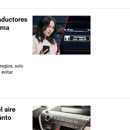
nductores
rma
reglos, solo
 evitar
 aire
ánto