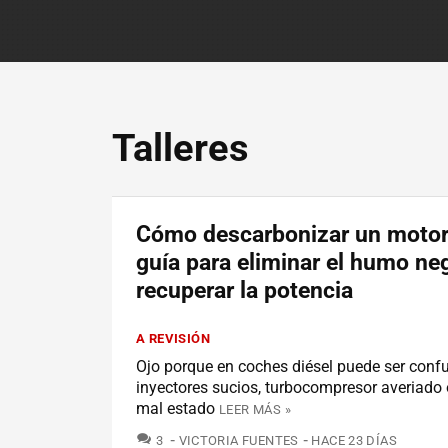
Talleres
Cómo descarbonizar un motor 
guía para eliminar el humo ne
recuperar la potencia
A REVISIÓN
Ojo porque en coches diésel puede ser conf
inyectores sucios, turbocompresor averiado o
mal estado
LEER MÁS »
COMENTARIOS
3
VICTORIA FUENTES
HACE 23 DÍAS