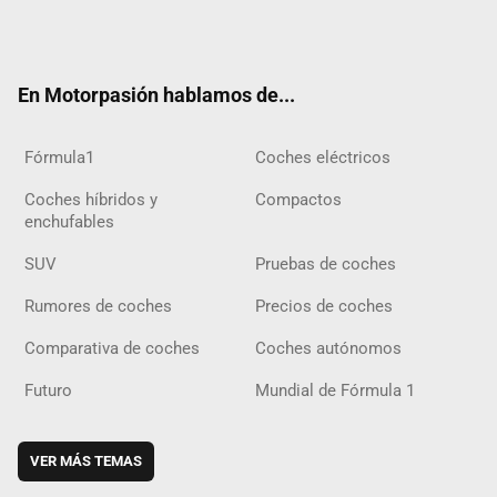
Twit
Fac
Yout
Inst
Tele
RSS
Flip
Tikt
ter
ebo
ube
agra
gra
boar
ok
ok
m
m
d
En Motorpasión hablamos de...
Fórmula1
Coches eléctricos
Coches híbridos y
Compactos
enchufables
SUV
Pruebas de coches
Rumores de coches
Precios de coches
Comparativa de coches
Coches autónomos
Futuro
Mundial de Fórmula 1
VER MÁS TEMAS