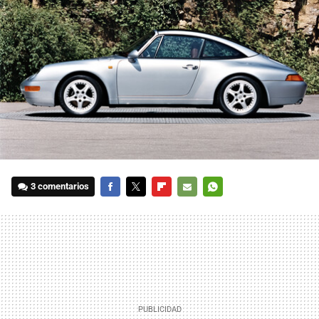
3 comentarios
FACEBOOK
TWITTER
FLIPBOARD
E-
WHATSAPP
MAIL