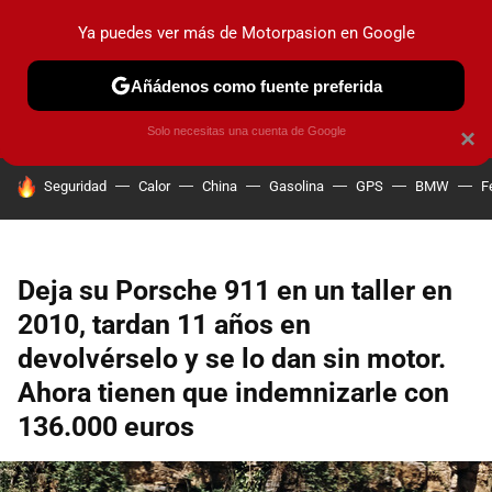
Ya puedes ver más de Motorpasion en Google
PRUEBAS
COCHES ELÉCTRICOS
OBSERVATORIO
F1
Añádenos como fuente preferida
Solo necesitas una cuenta de Google
×
HOY SE HABLA DE
Seguridad
Calor
China
Gasolina
GPS
BMW
F
Deja su Porsche 911 en un taller en
2010, tardan 11 años en
devolvérselo y se lo dan sin motor.
Ahora tienen que indemnizarle con
136.000 euros