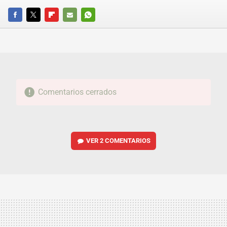
FACEBOOK
TWITTER
FLIPBOARD
E-
WHATSAPP
MAIL
Comentarios cerrados
VER
2 COMENTARIOS