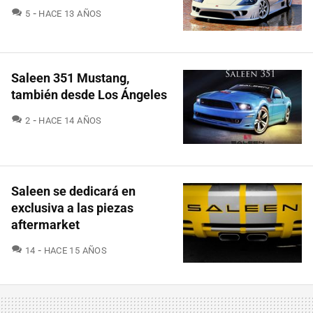
COMENTARIOS
5
HACE 13 AÑOS
Saleen 351 Mustang,
también desde Los Ángeles
COMENTARIOS
2
HACE 14 AÑOS
Saleen se dedicará en
exclusiva a las piezas
aftermarket
COMENTARIOS
14
HACE 15 AÑOS