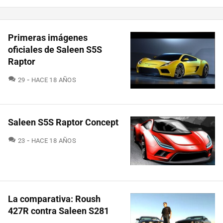
Primeras imágenes
oficiales de Saleen S5S
Raptor
COMENTARIOS
29
HACE 18 AÑOS
Saleen S5S Raptor Concept
COMENTARIOS
23
HACE 18 AÑOS
La comparativa: Roush
427R contra Saleen S281