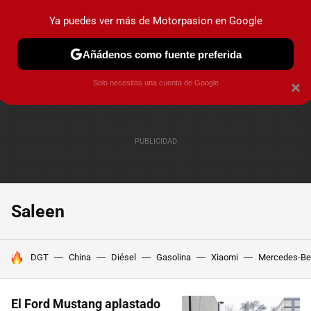
Ya puedes ver más de Motorpasion en Google
PRUEBAS
COCHES ELÉCTRICOS
OBSERVATORIO
F1
Añádenos como fuente preferida
Solo necesitas una cuenta de Google
×
Saleen
HOY SE HABLA DE
DGT
China
Diésel
Gasolina
Xiaomi
Mercedes-Be
El Ford Mustang aplastado