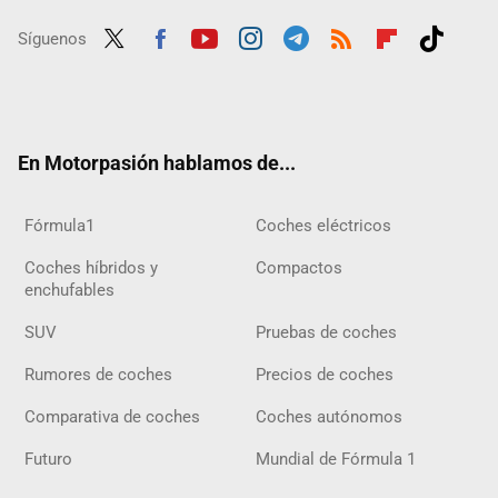
Síguenos
Twit
Fac
Yout
Inst
Tele
RSS
Flip
Tikt
ter
ebo
ube
agra
gra
boar
ok
ok
m
m
d
En Motorpasión hablamos de...
Fórmula1
Coches eléctricos
Coches híbridos y
Compactos
enchufables
SUV
Pruebas de coches
Rumores de coches
Precios de coches
Comparativa de coches
Coches autónomos
Futuro
Mundial de Fórmula 1