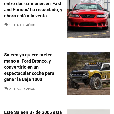
entre dos camiones en 'Fast
and Furious' ha resucitado, y
ahora está a la venta
COMENTARIOS
1
HACE 3 AÑOS
Saleen ya quiere meter
mano al Ford Bronco, y
convertirlo en un
espectacular coche para
ganar la Baja 1000
COMENTARIOS
2
HACE 6 AÑOS
Este Saleen S7 de 2005 está