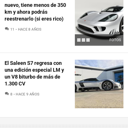
nuevo, tiene menos de 350
km y ahora podrás
reestrenarlo (si eres rico)
COMENTARIOS
11
HACE 8 AÑOS
FOTOS
El Saleen S7 regresa con
una edición especial LM y
un V8 biturbo de más de
1.300 CV
COMENTARIOS
8
HACE 9 AÑOS