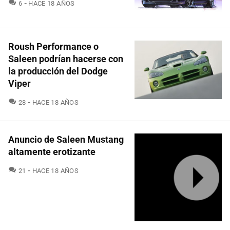
COMENTARIOS
6
HACE 18 AÑOS
Roush Performance o
Saleen podrían hacerse con
la producción del Dodge
Viper
COMENTARIOS
28
HACE 18 AÑOS
Anuncio de Saleen Mustang
altamente erotizante
COMENTARIOS
21
HACE 18 AÑOS