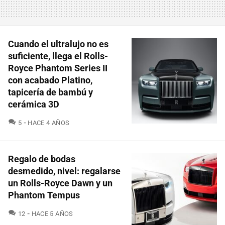
Cuando el ultralujo no es
suficiente, llega el Rolls-
Royce Phantom Series II
con acabado Platino,
tapicería de bambú y
cerámica 3D
COMENTARIOS
5
HACE 4 AÑOS
Regalo de bodas
desmedido, nivel: regalarse
un Rolls-Royce Dawn y un
Phantom Tempus
COMENTARIOS
12
HACE 5 AÑOS