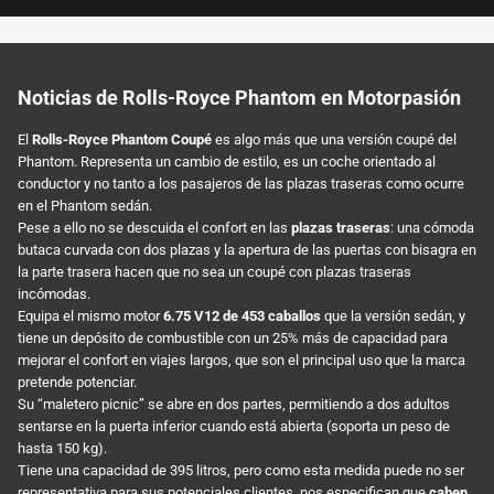
Noticias de Rolls-Royce Phantom en Motorpasión
El
Rolls-Royce Phantom Coupé
es algo más que una versión coupé del
Phantom. Representa un cambio de estilo, es un coche orientado al
conductor y no tanto a los pasajeros de las plazas traseras como ocurre
en el Phantom sedán.
Pese a ello no se descuida el confort en las
plazas traseras
: una cómoda
butaca curvada con dos plazas y la apertura de las puertas con bisagra en
la parte trasera hacen que no sea un coupé con plazas traseras
incómodas.
Equipa el mismo motor
6.75 V12 de 453 caballos
que la versión sedán, y
tiene un depósito de combustible con un 25% más de capacidad para
mejorar el confort en viajes largos, que son el principal uso que la marca
pretende potenciar.
Su “maletero picnic” se abre en dos partes, permitiendo a dos adultos
sentarse en la puerta inferior cuando está abierta (soporta un peso de
hasta 150 kg).
Tiene una capacidad de 395 litros, pero como esta medida puede no ser
representativa para sus potenciales clientes, nos especifican que
caben