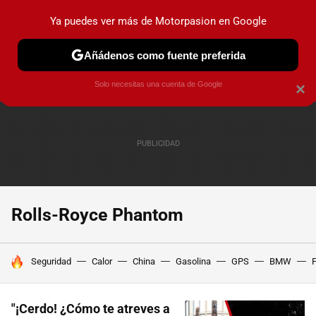
Ya puedes ver más de Motorpasion en Google
PRUEBAS
COCHES ELÉCTRICOS
OBSERVATORIO
F1
Añádenos como fuente preferida
Solo necesitas una cuenta de Google
×
Rolls-Royce Phantom
HOY SE HABLA DE
Seguridad
Calor
China
Gasolina
GPS
BMW
F
"¡Cerdo! ¿Cómo te atreves a