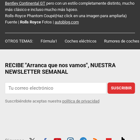
Bentley Continental GT
pero con un estilo completamente distinto, mucho
más clásico e incluso mucho más lujoso.
Rolls-Royce Phantom Coupé(Haz click en una imagen para ampliarla)
Fuente |
Rolls Royce
Fotos |
autoblog.com
OTROS TEMAS:
Fórmula1
Coches eléctricos
Rumores de coches
RECIBE "Arranca que nos vamos", NUESTRA
NEWSLETTER SEMANAL
SUSCRIBIR
Suscribiéndote aceptas nuestra
política de privacidad