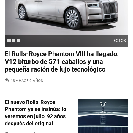
FOTOS
El Rolls-Royce Phantom VIII ha llegado:
V12 biturbo de 571 caballos y una
pequeña ración de lujo tecnológico
COMENTARIOS
13
HACE 9 AÑOS
El nuevo Rolls-Royce
Phantom ya se insinúa: lo
veremos en julio, 92 años
después del original