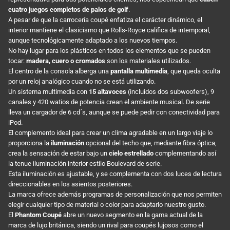
cuatro juegos completos de palos de golf
.
A pesar de que la carrocería coupé enfatiza el carácter dinámico, el
interior mantiene el clasicismo que Rolls-Royce califica de intemporal,
aunque tecnológicamente adaptado a los nuevos tiempos.
No hay lugar para los plásticos en todos los elementos que se pueden
tocar:
madera, cuero o cromados
son los materiales utilizados.
El centro de la consola alberga una
pantalla multimedia
, que queda oculta
por un reloj analógico cuando no se está utilizando.
Un sistema multimedia con
15 altavoces
(incluidos dos subwoofers), 9
canales y 420 watios de potencia crean el ambiente musical. De serie
lleva un cargador de 6 cd´s, aunque se puede pedir con conectividad para
iPod.
El complemento ideal para crear un clima agradable en un largo viaje lo
proporciona la
iluminación
opcional del techo que, mediante fibra óptica,
crea la sensación de estar bajo un
cielo estrellado
complementando así
la tenue iluminación interior estilo Boulevard de serie.
Esta iluminación es ajustable, y se complementa con dos luces de lectura
direccionables en los asientos posteriores.
La marca ofrece además programas de personalización que nos permiten
elegir cualquier tipo de material o color para adaptarlo nuestro gusto.
El
Phantom Coupé
abre un nuevo segmento en la gama actual de la
marca de lujo británica, siendo un rival para coupés lujosos como el