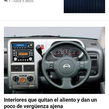
COMENTARIOS
1
HACE 9 AÑOS
Interiores que quitan el aliento y dan un
poco de vergüenza ajena