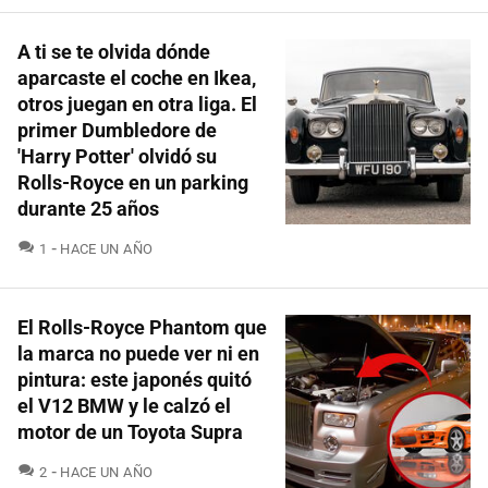
A ti se te olvida dónde
aparcaste el coche en Ikea,
otros juegan en otra liga. El
primer Dumbledore de
'Harry Potter' olvidó su
Rolls-Royce en un parking
durante 25 años
COMENTARIOS
1
HACE UN AÑO
El Rolls-Royce Phantom que
la marca no puede ver ni en
pintura: este japonés quitó
el V12 BMW y le calzó el
motor de un Toyota Supra
COMENTARIOS
2
HACE UN AÑO