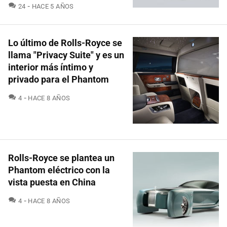
COMENTARIOS
24
HACE 5 AÑOS
Lo último de Rolls-Royce se
llama "Privacy Suite" y es un
interior más íntimo y
privado para el Phantom
COMENTARIOS
4
HACE 8 AÑOS
Rolls-Royce se plantea un
Phantom eléctrico con la
vista puesta en China
COMENTARIOS
4
HACE 8 AÑOS