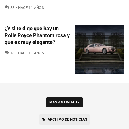
COMENTARIOS
88
HACE 11 AÑOS
¿Y si te digo que hay un
Rolls Royce Phantom rosa y
que es muy elegante?
COMENTARIOS
13
HACE 11 AÑOS
MÁS ANTIGUAS
»
ARCHIVO DE NOTICIAS