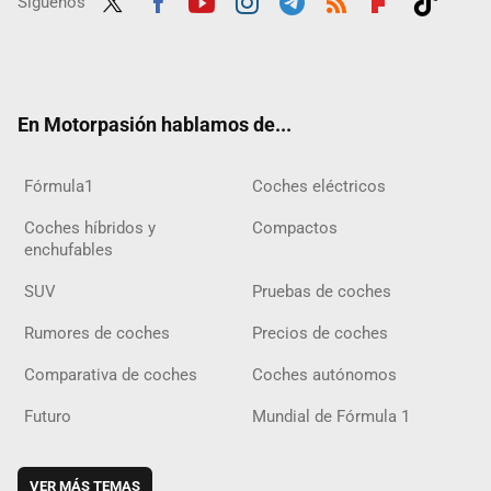
Síguenos
Twit
Fac
Yout
Inst
Tele
RSS
Flip
Tikt
ter
ebo
ube
agra
gra
boar
ok
ok
m
m
d
En Motorpasión hablamos de...
Fórmula1
Coches eléctricos
Coches híbridos y
Compactos
enchufables
SUV
Pruebas de coches
Rumores de coches
Precios de coches
Comparativa de coches
Coches autónomos
Futuro
Mundial de Fórmula 1
VER MÁS TEMAS