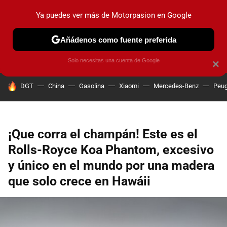
Ya puedes ver más de Motorpasion en Google
PRUEBAS
COCHES ELÉCTRICOS
OBSERVATORIO
F1
Añádenos como fuente preferida
Solo necesitas una cuenta de Google
×
HOY SE HABLA DE
DGT
China
Gasolina
Xiaomi
Mercedes-Benz
Peug
¡Que corra el champán! Este es el
Rolls-Royce Koa Phantom, excesivo
y único en el mundo por una madera
que solo crece en Hawáii