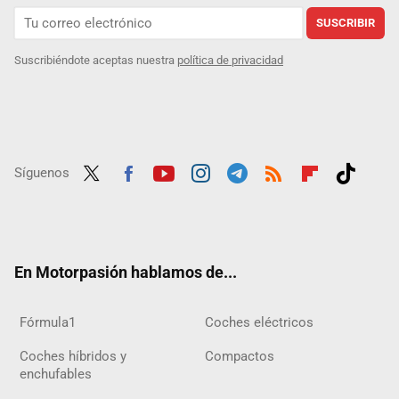
SUSCRIBIR
Suscribiéndote aceptas nuestra
política de privacidad
Síguenos
Twit
Fac
Yout
Inst
Tele
RSS
Flip
Tikt
ter
ebo
ube
agra
gra
boar
ok
ok
m
m
d
En Motorpasión hablamos de...
Fórmula1
Coches eléctricos
Coches híbridos y
Compactos
enchufables