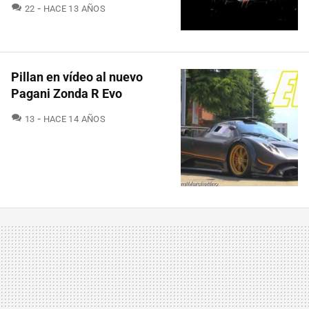
COMENTARIOS
22
HACE 13 AÑOS
Pillan en vídeo al nuevo
Pagani Zonda R Evo
COMENTARIOS
13
HACE 14 AÑOS