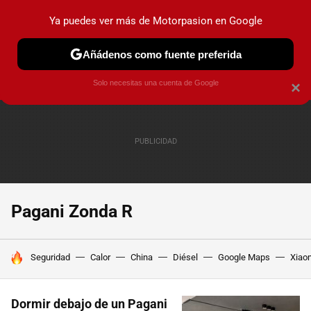
Ya puedes ver más de Motorpasion en Google
PRUEBAS
COCHES ELÉCTRICOS
OBSERVATORIO
F1
Añádenos como fuente preferida
Solo necesitas una cuenta de Google
×
Pagani Zonda R
HOY SE HABLA DE
Seguridad
Calor
China
Diésel
Google Maps
Xiao
Dormir debajo de un Pagani