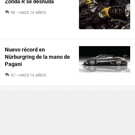
Zonda R se desnuda
COMENTARIOS
55
HACE 16 AÑOS
Nuevo récord en
Nürburgring de la mano de
Pagani
COMENTARIOS
57
HACE 16 AÑOS