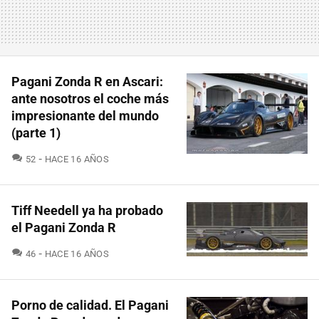
Pagani Zonda R en Ascari:
ante nosotros el coche más
impresionante del mundo
(parte 1)
COMENTARIOS
52
HACE 16 AÑOS
Tiff Needell ya ha probado
el Pagani Zonda R
COMENTARIOS
46
HACE 16 AÑOS
Porno de calidad. El Pagani