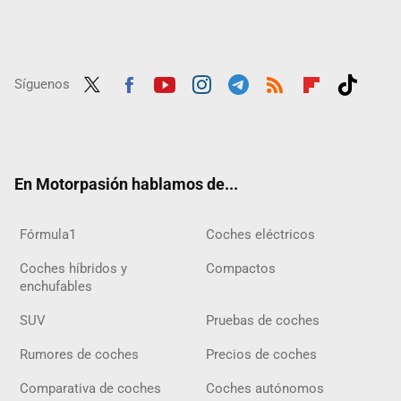
Síguenos
Twit
Fac
Yout
Inst
Tele
RSS
Flip
Tikt
ter
ebo
ube
agra
gra
boar
ok
ok
m
m
d
En Motorpasión hablamos de...
Fórmula1
Coches eléctricos
Coches híbridos y
Compactos
enchufables
SUV
Pruebas de coches
Rumores de coches
Precios de coches
Comparativa de coches
Coches autónomos