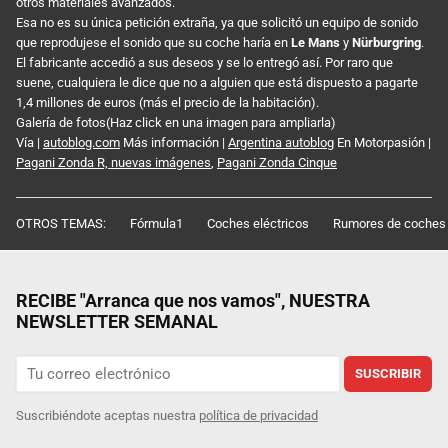
otros materiales avanzados.
Esa no es su única petición extraña, ya que solicitó un equipo de sonido
que reprodujese el sonido que su coche haría en
Le Mans
y
Nürburgring
.
El fabricante accedió a sus deseos y se lo entregó así. Por raro que
suene, cualquiera le dice que no a alguien que está dispuesto a pagarte
1,4 millones de euros (más el precio de la habitación).
Galería de fotos(Haz click en una imagen para ampliarla)
Vía |
autoblog.com
Más información |
Argentina autoblog
En Motorpasión |
Pagani Zonda R, nuevas imágenes
,
Pagani Zonda Cinque
OTROS TEMAS:
Fórmula1
Coches eléctricos
Rumores de coches
RECIBE "Arranca que nos vamos", NUESTRA
NEWSLETTER SEMANAL
SUSCRIBIR
Suscribiéndote aceptas nuestra
política de privacidad