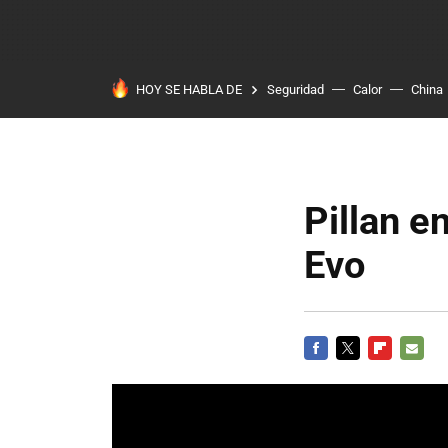
HOY SE HABLA DE
Seguridad
Calor
China
Pillan e
Evo
FACEBOOK
TWITTER
FLIPBOARD
E-
MAIL