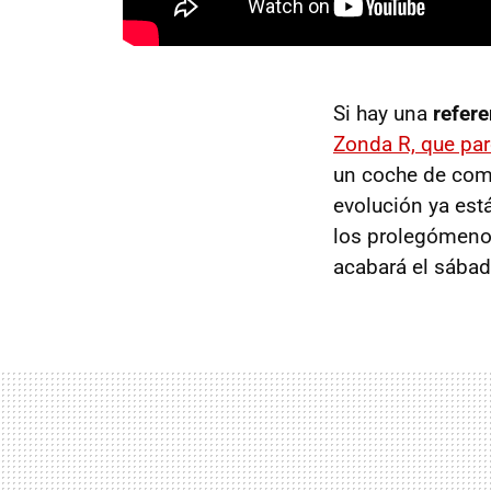
Si hay una
refer
Zonda R, que paró
un coche de comp
evolución ya est
los prolegómeno
acabará el sábado