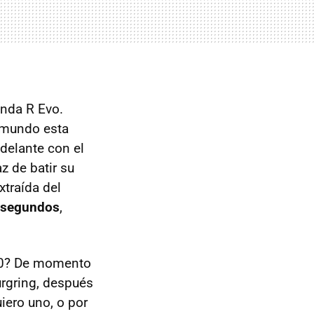
onda R Evo.
 mundo esta
delante con el
z de batir su
xtraída del
7 segundos
,
:40? De momento
urgring, después
iero uno, o por