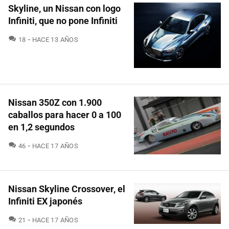
Skyline, un Nissan con logo
Infiniti, que no pone Infiniti
COMENTARIOS
18
HACE 13 AÑOS
Nissan 350Z con 1.900
caballos para hacer 0 a 100
en 1,2 segundos
COMENTARIOS
46
HACE 17 AÑOS
Nissan Skyline Crossover, el
Infiniti EX japonés
COMENTARIOS
21
HACE 17 AÑOS