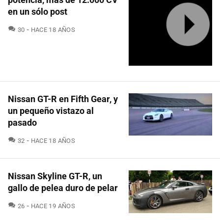
en un sólo post
COMENTARIOS
30
HACE 18 AÑOS
Nissan GT-R en Fifth Gear, y
un pequeño vistazo al
pasado
COMENTARIOS
32
HACE 18 AÑOS
Nissan Skyline GT-R, un
gallo de pelea duro de pelar
COMENTARIOS
26
HACE 19 AÑOS