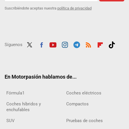
Suscribiéndote aceptas nuestra
política de privacidad
Síguenos
Twit
Fac
Yout
Inst
Tele
RSS
Flip
Tikt
ter
ebo
ube
agra
gra
boar
ok
ok
m
m
d
En Motorpasión hablamos de...
Fórmula1
Coches eléctricos
Coches híbridos y
Compactos
enchufables
SUV
Pruebas de coches