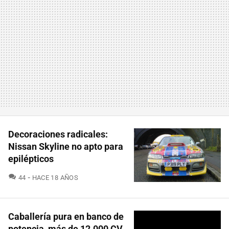
Decoraciones radicales:
Nissan Skyline no apto para
epilépticos
COMENTARIOS
44
HACE 18 AÑOS
Caballería pura en banco de
potencia, más de 12.000 CV