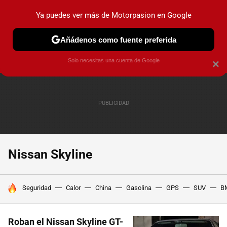
Ya puedes ver más de Motorpasion en Google
PRUEBAS
COCHES ELÉCTRICOS
OBSERVATORIO
F1
Añádenos como fuente preferida
Solo necesitas una cuenta de Google
×
Nissan Skyline
HOY SE HABLA DE
Seguridad
Calor
China
Gasolina
GPS
SUV
B
Roban el Nissan Skyline GT-