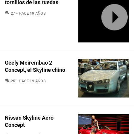
tornillos de las ruedas
COMENTARIOS
27
HACE 19 AÑOS
Geely Meirembao 2
Concept, el Skyline chino
COMENTARIOS
25
HACE 19 AÑOS
Nissan Skyline Aero
Concept