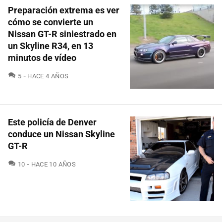
Preparación extrema es ver
cómo se convierte un
Nissan GT-R siniestrado en
un Skyline R34, en 13
minutos de vídeo
COMENTARIOS
5
HACE 4 AÑOS
Este policía de Denver
conduce un Nissan Skyline
GT-R
COMENTARIOS
10
HACE 10 AÑOS