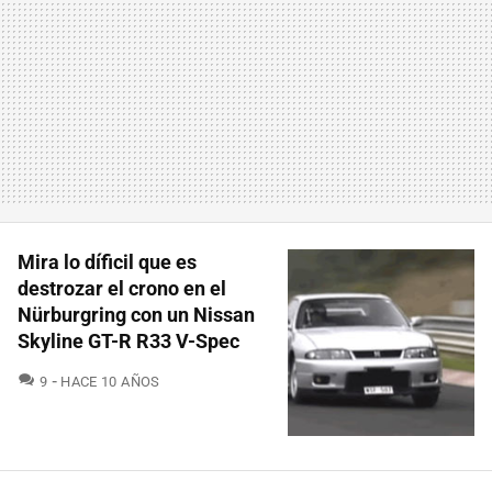
Mira lo díficil que es
destrozar el crono en el
Nürburgring con un Nissan
Skyline GT-R R33 V-Spec
COMENTARIOS
9
HACE 10 AÑOS