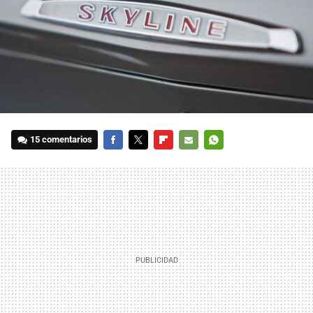
15 comentarios
FACEBOOK
TWITTER
FLIPBOARD
E-
WHATSAPP
MAIL