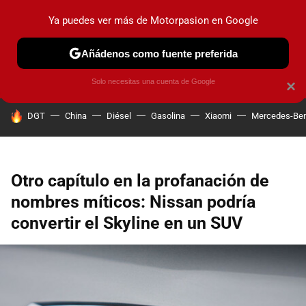
Ya puedes ver más de Motorpasion en Google
PRUEBAS
COCHES ELÉCTRICOS
OBSERVATORIO
F1
Añádenos como fuente preferida
Solo necesitas una cuenta de Google
×
HOY SE HABLA DE
DGT
China
Diésel
Gasolina
Xiaomi
Mercedes-Be
Otro capítulo en la profanación de
nombres míticos: Nissan podría
convertir el Skyline en un SUV