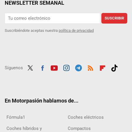
NEWSLETTER SEMANAL
SUSCRIBIR
Suscribiéndote aceptas nuestra
política de privacidad
Síguenos
Twit
Fac
Yout
Inst
Tele
RSS
Flip
Tikt
ter
ebo
ube
agra
gra
boar
ok
ok
m
m
d
En Motorpasión hablamos de...
Fórmula1
Coches eléctricos
Coches híbridos y
Compactos