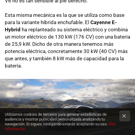
V6 no es tan sensible al pie derecho.
Esta misma mecánica es la que se utiliza como base
para la variante híbrida enchufable. El
Cayenne E-
Hybrid
ha replanteado su sistema eléctrico y combina
un motor eléctrico de 130 kW (176 CV) con una batería
de 25,9 kW. Dicho de otra manera tenemos más
potencia eléctrica, concretamente 30 kW (40 CV) más
que antes, y también 8 kW más de capacidad para la
batería.
Utilizamos cookies de terceros para generar estadísticas de
audiencia y mostrar publicidad personalizada analizando tu
navegación. Si sigues navegando estarás aceptando su uso.
Más
información