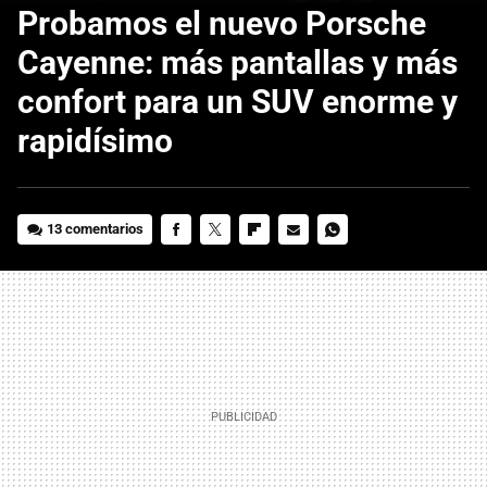
Probamos el nuevo Porsche
Cayenne: más pantallas y más
confort para un SUV enorme y
rapidísimo
13 comentarios
FACEBOOK
TWITTER
FLIPBOARD
E-
WHATSAPP
MAIL