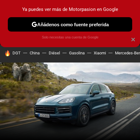
Ya puedes ver más de Motorpasion en Google
MENÚ
NUEVO
Añádenos como fuente preferida
PRUEBAS
COCHES ELÉCTRICOS
OBSERVATORIO
F1
Solo necesitas una cuenta de Google
×
HOY SE HABLA DE
DGT
China
Diésel
Gasolina
Xiaomi
Mercedes-Be