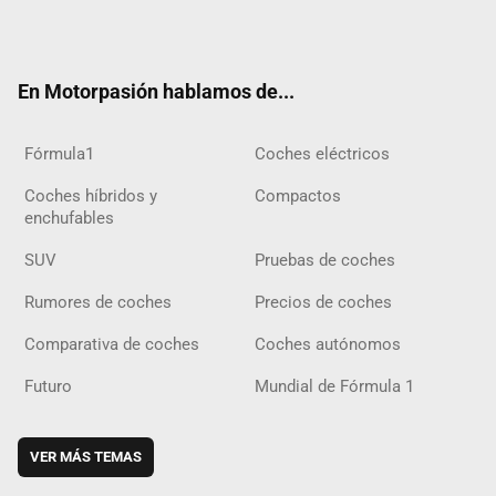
Twit
Fac
Yout
Inst
Tele
RSS
Flip
Tikt
ter
ebo
ube
agra
gra
boar
ok
ok
m
m
d
En Motorpasión hablamos de...
Fórmula1
Coches eléctricos
Coches híbridos y
Compactos
enchufables
SUV
Pruebas de coches
Rumores de coches
Precios de coches
Comparativa de coches
Coches autónomos
Futuro
Mundial de Fórmula 1
VER MÁS TEMAS