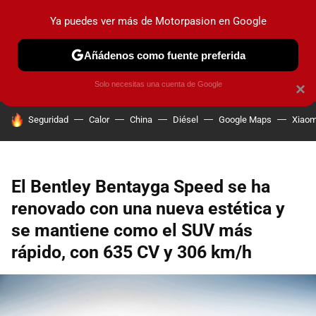
Ya puedes ver más de Motorpasion en Google
PRUEBAS
COCHES ELÉCTRICOS
OBSERVATORIO
F1
Añádenos como fuente preferida
Solo necesitas una cuenta de Google
×
HOY SE HABLA DE
Seguridad
Calor
China
Diésel
Google Maps
Xiaom
El Bentley Bentayga Speed se ha
renovado con una nueva estética y
se mantiene como el SUV más
rápido, con 635 CV y 306 km/h