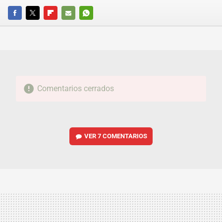
FACEBOOK
TWITTER
FLIPBOARD
E-
WHATSAPP
MAIL
Comentarios cerrados
VER
7 COMENTARIOS