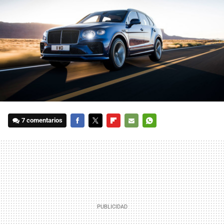
7 comentarios
FACEBOOK
TWITTER
FLIPBOARD
E-
WHATSAPP
MAIL