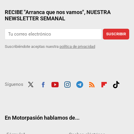
RECIBE "Arranca que nos vamos", NUESTRA
NEWSLETTER SEMANAL
SUSCRIBIR
Suscribiéndote aceptas nuestra
política de privacidad
Síguenos
Twit
Fac
Yout
Inst
Tele
RSS
Flip
Tikt
ter
ebo
ube
agra
gra
boar
ok
ok
m
m
d
En Motorpasión hablamos de...