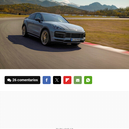
26 comentarios
FACEBOOK
TWITTER
FLIPBOARD
E-
WHATSAPP
MAIL