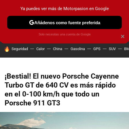
Ya puedes ver más de Motorpasion en Google
PRUEBAS
COCHES ELÉCTRICOS
OBSERVATORIO
F1
Añádenos como fuente preferida
Solo necesitas una cuenta de Google
×
HOY SE HABLA DE
Seguridad
Calor
China
Gasolina
GPS
SUV
B
¡Bestial! El nuevo Porsche Cayenne
Turbo GT de 640 CV es más rápido
en el 0-100 km/h que todo un
Porsche 911 GT3