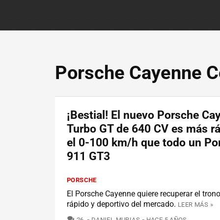
Porsche Cayenne 
¡Bestial! El nuevo Porsche Ca
Turbo GT de 640 CV es más rá
el 0-100 km/h que todo un Po
911 GT3
PORSCHE
El Porsche Cayenne quiere recuperar el tro
rápido y deportivo del mercado.
LEER MÁS »
COMENTARIOS
26
DANIEL MURIAS
HACE 5 AÑOS