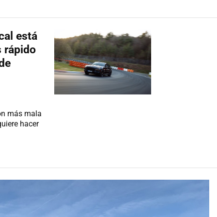
al está
 rápido
 de
con más mala
quiere hacer