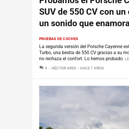
Probamos el Porsche 
SUV de 550 CV con un 
un sonido que enamor
PRUEBAS DE COCHES
La segunda versión del Porsche Cayenne est
Turbo, una bestia de 550 CV gracias a su mo
no rechaza el confort. Lo hemos probado.
L
COMENTARIOS
9
HÉCTOR ARES
HACE 7 AÑOS