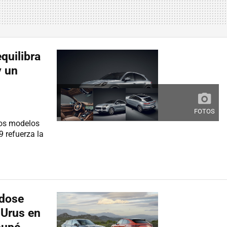
quilibra
y un
FOTOS
dos modelos
 refuerza la
ndose
 Urus en