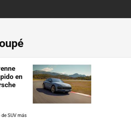
Coupé
yenne
pido en
rsche
no de SUV más