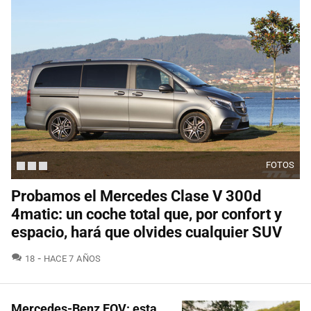
FOTOS
Probamos el Mercedes Clase V 300d
4matic: un coche total que, por confort y
espacio, hará que olvides cualquier SUV
COMENTARIOS
18
HACE 7 AÑOS
Mercedes-Benz EQV: esta