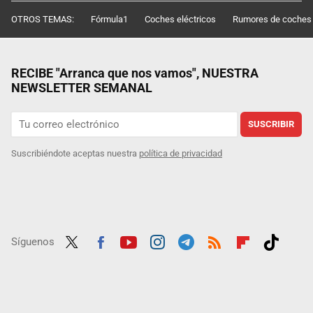
OTROS TEMAS:
Fórmula1
Coches eléctricos
Rumores de coches
RECIBE "Arranca que nos vamos", NUESTRA
NEWSLETTER SEMANAL
SUSCRIBIR
Suscribiéndote aceptas nuestra
política de privacidad
Síguenos
Twit
Fac
Yout
Inst
Tele
RSS
Flip
Tikt
ter
ebo
ube
agra
gra
boar
ok
ok
m
m
d