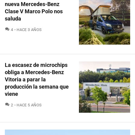
nueva Mercedes-Benz
Clase V Marco Polo nos
saluda
COMENTARIOS
4
HACE 3 AÑOS
La escasez de microchips
obliga a Mercedes-Benz
Vitoria a parar la
producción la semana que
viene
COMENTARIOS
2
HACE 5 AÑOS