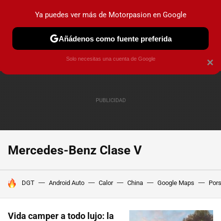
Ya puedes ver más de Motorpasion en Google
PRUEBAS
COCHES ELÉCTRICOS
OBSERVATORIO
F1
Añádenos como fuente preferida
Solo necesitas una cuenta de Google
×
Mercedes-Benz Clase V
HOY SE HABLA DE
DGT
Android Auto
Calor
China
Google Maps
Por
Vida camper a todo lujo: la