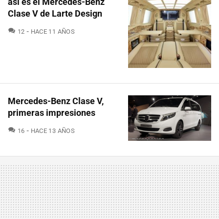
así es el Mercedes-Benz
Clase V de Larte Design
COMENTARIOS
12
HACE 11 AÑOS
Mercedes-Benz Clase V,
primeras impresiones
COMENTARIOS
16
HACE 13 AÑOS