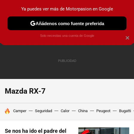
Ya puedes ver más de Motorpasion en Google
PRUEBAS
COCHES ELÉCTRICOS
OBSERVATORIO
F1
Añádenos como fuente preferida
Solo necesitas una cuenta de Google
×
Mazda RX-7
HOY SE HABLA DE
Camper
Seguridad
Calor
China
Peugeot
Bugatti
Se nos ha ido el padre del