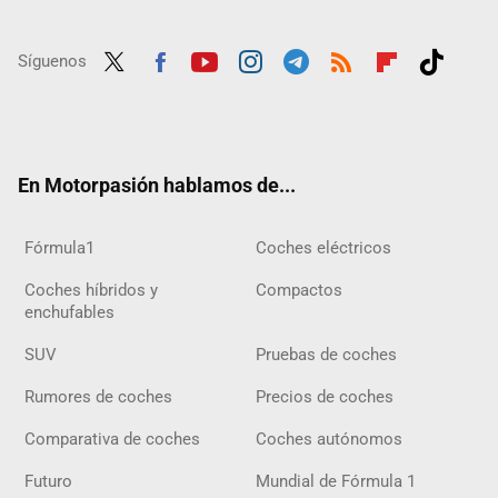
Síguenos
Twit
Fac
Yout
Inst
Tele
RSS
Flip
Tikt
ter
ebo
ube
agra
gra
boar
ok
ok
m
m
d
En Motorpasión hablamos de...
Fórmula1
Coches eléctricos
Coches híbridos y
Compactos
enchufables
SUV
Pruebas de coches
Rumores de coches
Precios de coches
Comparativa de coches
Coches autónomos
Futuro
Mundial de Fórmula 1