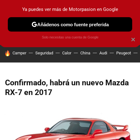
Ya puedes ver más de Motorpasion en Google
PRUEBAS
COCHES ELÉCTRICOS
OBSERVATORIO
F1
Añádenos como fuente preferida
Solo necesitas una cuenta de Google
×
HOY SE HABLA DE
Camper
Seguridad
Calor
China
Audi
Peugeot
Confirmado, habrá un nuevo Mazda
RX-7 en 2017