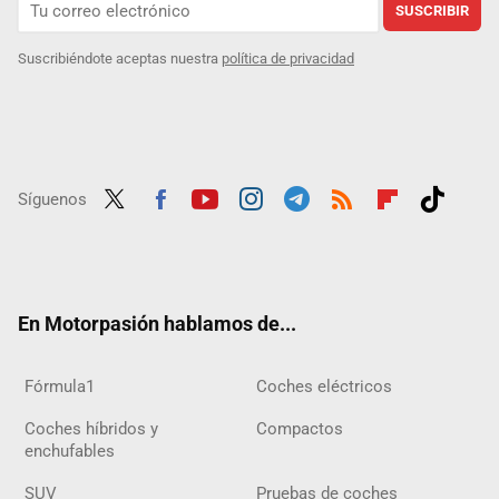
SUSCRIBIR
Suscribiéndote aceptas nuestra
política de privacidad
Síguenos
Twit
Fac
Yout
Inst
Tele
RSS
Flip
Tikt
ter
ebo
ube
agra
gra
boar
ok
ok
m
m
d
En Motorpasión hablamos de...
Fórmula1
Coches eléctricos
Coches híbridos y
Compactos
enchufables
SUV
Pruebas de coches