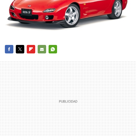
FACEBOOK
TWITTER
FLIPBOARD
E-
WHATSAPP
MAIL