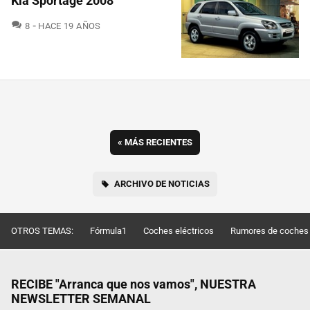
Kia Sportage 2008
COMENTARIOS
8
HACE 19 AÑOS
«
MÁS RECIENTES
ARCHIVO DE NOTICIAS
OTROS TEMAS:
Fórmula1
Coches eléctricos
Rumores de coches
RECIBE "Arranca que nos vamos", NUESTRA
NEWSLETTER SEMANAL