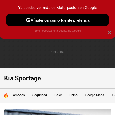
Ya puedes ver más de Motorpasion en Google
PRUEBAS
COCHES ELÉCTRICOS
OBSERVATORIO
F1
Añádenos como fuente preferida
Solo necesitas una cuenta de Google
×
Kia Sportage
HOY SE HABLA DE
Famosos
Seguridad
Calor
China
Google Maps
Xi