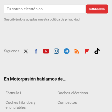
SUSCRIBIR
Suscribiéndote aceptas nuestra
política de privacidad
Síguenos
Twit
Fac
Yout
Inst
Tele
RSS
Flip
Tikt
ter
ebo
ube
agra
gra
boar
ok
ok
m
m
d
En Motorpasión hablamos de...
Fórmula1
Coches eléctricos
Coches híbridos y
Compactos
enchufables