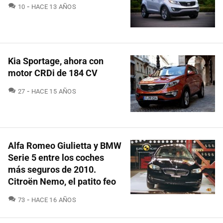
COMENTARIOS
10
HACE 13 AÑOS
Kia Sportage, ahora con
motor CRDi de 184 CV
COMENTARIOS
27
HACE 15 AÑOS
Alfa Romeo Giulietta y BMW
Serie 5 entre los coches
más seguros de 2010.
Citroën Nemo, el patito feo
COMENTARIOS
73
HACE 16 AÑOS