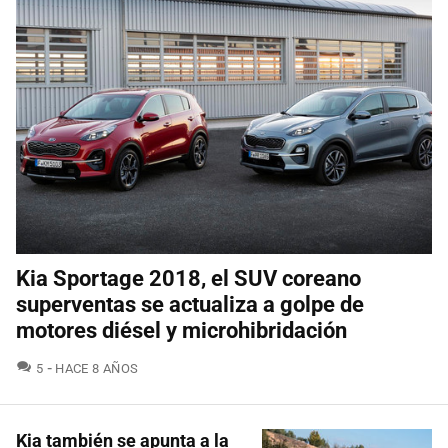
Kia Sportage 2018, el SUV coreano
superventas se actualiza a golpe de
motores diésel y microhibridación
COMENTARIOS
5
HACE 8 AÑOS
Kia también se apunta a la