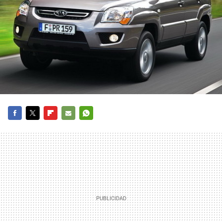
FACEBOOK
TWITTER
FLIPBOARD
E-
WHATSAPP
MAIL