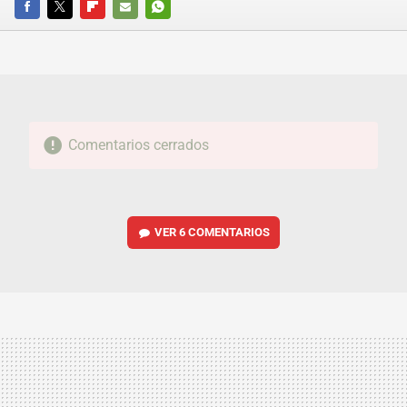
FACEBOOK
TWITTER
FLIPBOARD
E-
WHATSAPP
MAIL
Comentarios cerrados
VER
6 COMENTARIOS