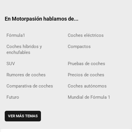
ter
ebo
ube
agra
gra
boar
ok
ok
m
m
d
En Motorpasión hablamos de...
Fórmula1
Coches eléctricos
Coches híbridos y
Compactos
enchufables
SUV
Pruebas de coches
Rumores de coches
Precios de coches
Comparativa de coches
Coches autónomos
Futuro
Mundial de Fórmula 1
VER MÁS TEMAS