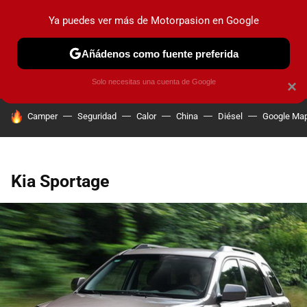
Ya puedes ver más de Motorpasion en Google
PRUEBAS
COCHES ELÉCTRICOS
OBSERVATORIO
F1
Añádenos como fuente preferida
Solo necesitas una cuenta de Google
×
HOY SE HABLA DE
Camper
Seguridad
Calor
China
Diésel
Google Ma
Kia Sportage