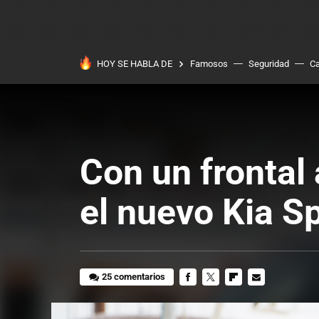
HOY SE HABLA DE
Famosos
Seguridad
Ca
Con un frontal 
el nuevo Kia S
25 comentarios
FACEBOOK
TWITTER
FLIPBOARD
E-
MAIL