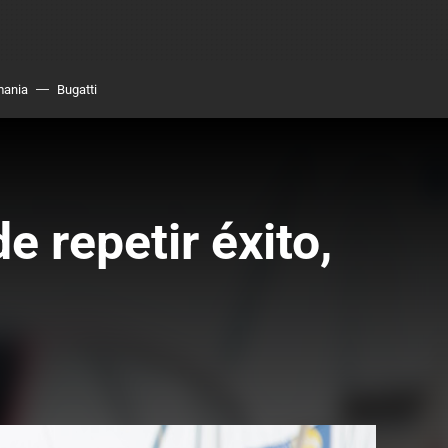
mania
Bugatti
e repetir éxito,