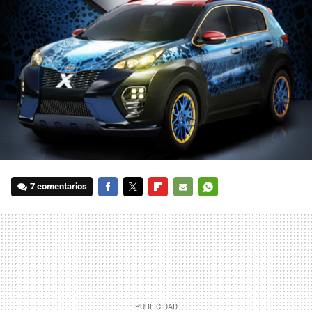
7 comentarios
FACEBOOK
TWITTER
FLIPBOARD
E-
WHATSAPP
MAIL