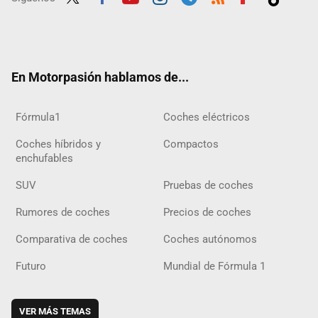
Twit
Fac
Yout
Inst
Tele
RSS
Flip
Tikt
ter
ebo
ube
agra
gra
boar
ok
ok
m
m
d
En Motorpasión hablamos de...
Fórmula1
Coches eléctricos
Coches híbridos y
Compactos
enchufables
SUV
Pruebas de coches
Rumores de coches
Precios de coches
Comparativa de coches
Coches autónomos
Futuro
Mundial de Fórmula 1
VER MÁS TEMAS