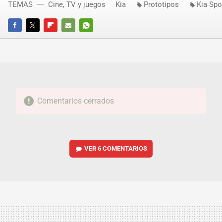
TEMAS
Cine, TV y juegos
Kia
Prototipos
Kia Spo
FACEBOOK
TWITTER
FLIPBOARD
E-
WHATSAPP
MAIL
Comentarios cerrados
VER
6 COMENTARIOS