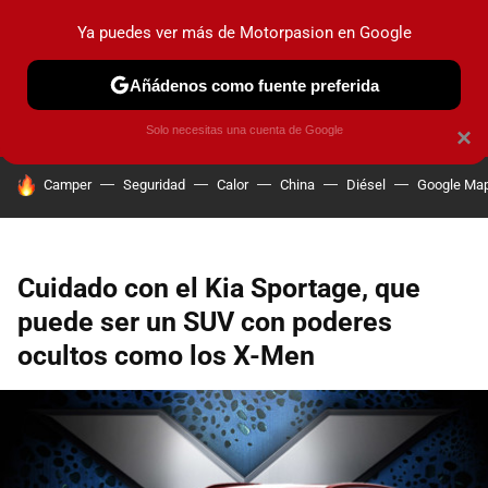
Ya puedes ver más de Motorpasion en Google
PRUEBAS
COCHES ELÉCTRICOS
OBSERVATORIO
F1
Añádenos como fuente preferida
Solo necesitas una cuenta de Google
×
HOY SE HABLA DE
Camper
Seguridad
Calor
China
Diésel
Google Ma
Cuidado con el Kia Sportage, que
puede ser un SUV con poderes
ocultos como los X-Men