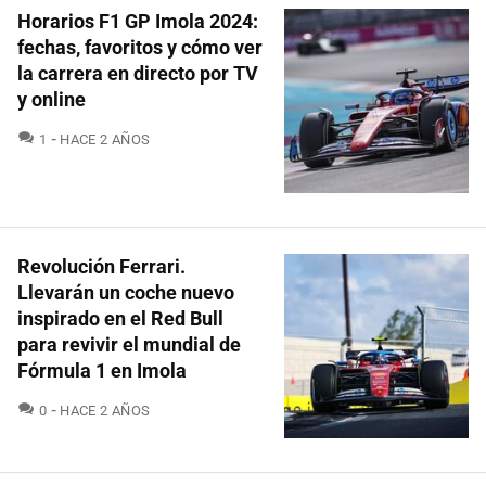
Horarios F1 GP Imola 2024:
fechas, favoritos y cómo ver
la carrera en directo por TV
y online
COMENTARIOS
1
HACE 2 AÑOS
Revolución Ferrari.
Llevarán un coche nuevo
inspirado en el Red Bull
para revivir el mundial de
Fórmula 1 en Imola
COMENTARIOS
0
HACE 2 AÑOS