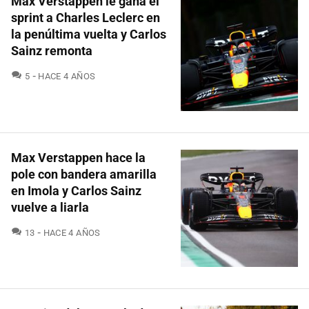
Max Verstappen le gana el
sprint a Charles Leclerc en
la penúltima vuelta y Carlos
Sainz remonta
COMENTARIOS
5
HACE 4 AÑOS
Max Verstappen hace la
pole con bandera amarilla
en Imola y Carlos Sainz
vuelve a liarla
COMENTARIOS
13
HACE 4 AÑOS