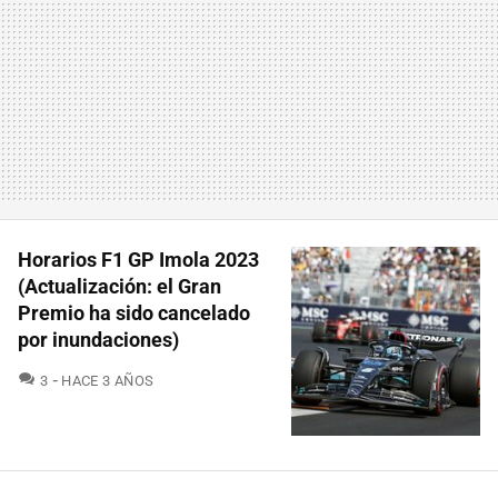
Horarios F1 GP Imola 2023
(Actualización: el Gran
Premio ha sido cancelado
por inundaciones)
COMENTARIOS
3
HACE 3 AÑOS