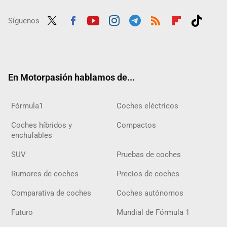
Síguenos
Twit
Fac
Yout
Inst
Tele
RSS
Flip
Tikt
ter
ebo
ube
agra
gra
boar
ok
ok
m
m
d
En Motorpasión hablamos de...
Fórmula1
Coches eléctricos
Coches híbridos y
Compactos
enchufables
SUV
Pruebas de coches
Rumores de coches
Precios de coches
Comparativa de coches
Coches autónomos
Futuro
Mundial de Fórmula 1