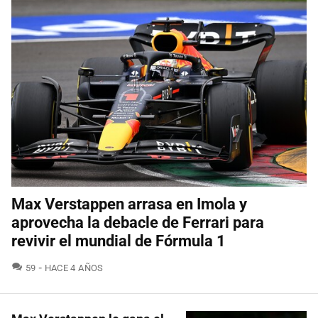
Max Verstappen arrasa en Imola y
aprovecha la debacle de Ferrari para
revivir el mundial de Fórmula 1
COMENTARIOS
59
HACE 4 AÑOS