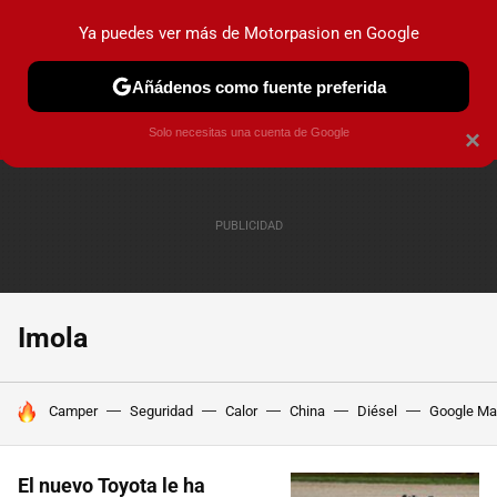
Ya puedes ver más de Motorpasion en Google
PRUEBAS
COCHES ELÉCTRICOS
OBSERVATORIO
F1
Añádenos como fuente preferida
Solo necesitas una cuenta de Google
×
Imola
HOY SE HABLA DE
Camper
Seguridad
Calor
China
Diésel
Google M
El nuevo Toyota le ha