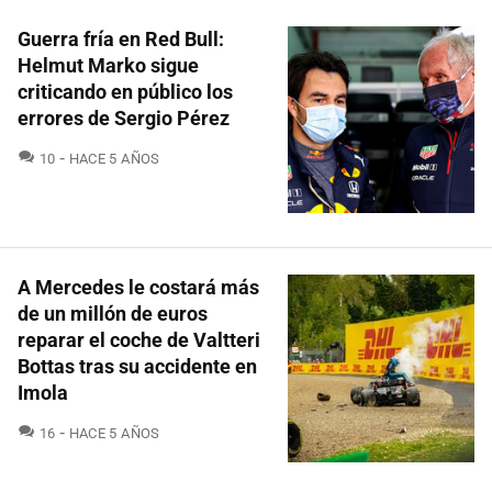
Guerra fría en Red Bull:
Helmut Marko sigue
criticando en público los
errores de Sergio Pérez
COMENTARIOS
10
HACE 5 AÑOS
A Mercedes le costará más
de un millón de euros
reparar el coche de Valtteri
Bottas tras su accidente en
Imola
COMENTARIOS
16
HACE 5 AÑOS