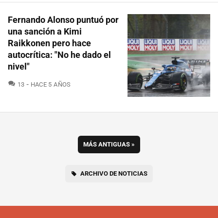
Fernando Alonso puntuó por
una sanción a Kimi
Raikkonen pero hace
autocrítica: "No he dado el
nivel"
COMENTARIOS
13
HACE 5 AÑOS
MÁS ANTIGUAS
»
ARCHIVO DE NOTICIAS