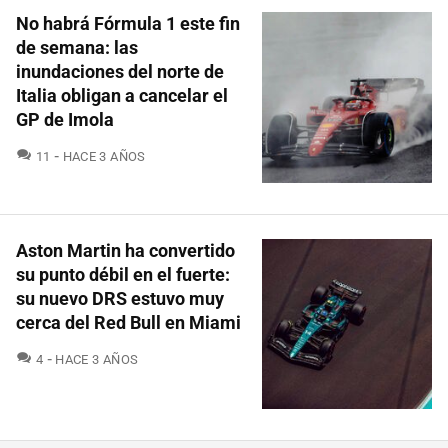
No habrá Fórmula 1 este fin
de semana: las
inundaciones del norte de
Italia obligan a cancelar el
GP de Imola
COMENTARIOS
11
HACE 3 AÑOS
Aston Martin ha convertido
su punto débil en el fuerte:
su nuevo DRS estuvo muy
cerca del Red Bull en Miami
COMENTARIOS
4
HACE 3 AÑOS