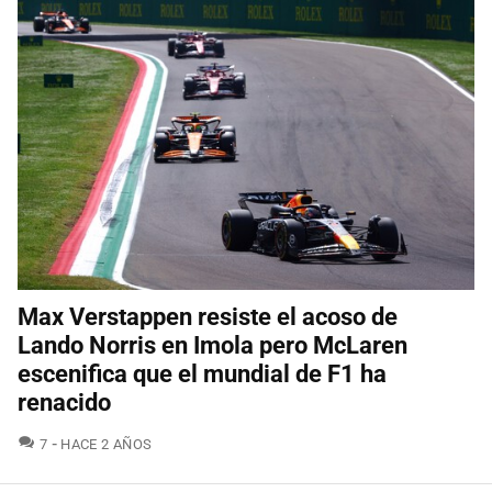
Max Verstappen resiste el acoso de
Lando Norris en Imola pero McLaren
escenifica que el mundial de F1 ha
renacido
COMENTARIOS
7
HACE 2 AÑOS