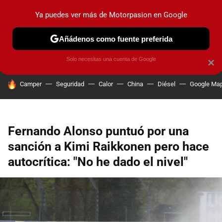
Ya puedes ver más de Motorpasion en Google
PRUEBAS
COCHES ELÉCTRICOS
OBSERVATORIO
F1
Añádenos como fuente preferida
Solo necesitas una cuenta de Google
×
HOY SE HABLA DE
Camper
Seguridad
Calor
China
Diésel
Google Ma
Fernando Alonso puntuó por una
sanción a Kimi Raikkonen pero hace
autocrítica: "No he dado el nivel"