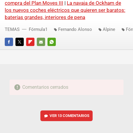
compra del Plan Moves III
|
La navaja de Ockham de
los nuevos coches eléctricos que quieren ser baratos:
baterías grandes, interiores de pena
TEMAS
Fórmula1
Fernando Alonso
Alpine
Fór
FACEBOOK
TWITTER
FLIPBOARD
E-
WHATSAPP
MAIL
Comentarios cerrados
VER
13 COMENTARIOS