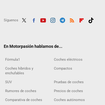
Síguenos
Twit
Fac
Yout
Inst
Tele
RSS
Flip
Tikt
ter
ebo
ube
agra
gra
boar
ok
ok
m
m
d
En Motorpasión hablamos de...
Fórmula1
Coches eléctricos
Coches híbridos y
Compactos
enchufables
SUV
Pruebas de coches
Rumores de coches
Precios de coches
Comparativa de coches
Coches autónomos