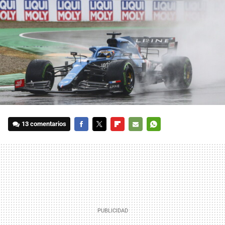
13 comentarios
FACEBOOK
TWITTER
FLIPBOARD
E-
WHATSAPP
MAIL