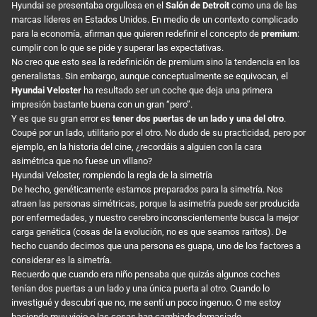
Hyundai se presentaba orgullosa en el
Salón de Detroit
como una de las
marcas líderes en Estados Unidos. En medio de un contexto complicado
para la economía, afirman que quieren redefinir el concepto de
premium
:
cumplir con lo que se pide y superar las expectativas.
No creo que esto sea la redefinición de premium sino la tendencia en los
generalistas. Sin embargo, aunque conceptualmente se equivocan, el
Hyundai Veloster
ha resultado ser un coche que deja una primera
impresión bastante buena con un gran “pero”.
Y es que su gran error es
tener dos puertas de un lado y una del otro
.
Coupé por un lado, utilitario por el otro. No dudo de su practicidad, pero por
ejemplo, en la historia del cine, ¿recordáis a alguien con la cara
asimétrica que no fuese un villano?
Hyundai Veloster, rompiendo la regla de la simetría
De hecho, genéticamente estamos preparados para la simetría. Nos
atraen las personas simétricas, porque la asimetría puede ser producida
por enfermedades, y nuestro cerebro inconscientemente busca la mejor
carga genética (cosas de la evolución, no es que seamos raritos). De
hecho cuando decimos que una persona es guapa, uno de los factores a
considerar es la simetría.
Recuerdo que cuando era niño pensaba que quizás algunos coches
tenían dos puertas a un lado y una única puerta al otro. Cuando lo
investigué y descubrí que no, me sentí un poco ingenuo. O me estoy
haciendo muy viejo o las cosas han cambiado demasiado.