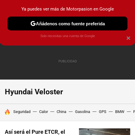
Ya puedes ver más de Motorpasion en Google
PRUEBAS
COCHES ELÉCTRICOS
OBSERVATORIO
F1
Añádenos como fuente preferida
Solo necesitas una cuenta de Google
×
Hyundai Veloster
HOY SE HABLA DE
Seguridad
Calor
China
Gasolina
GPS
BMW
F
Así será el Pure ETCR, el