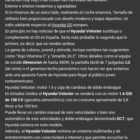
Exterior e interior modernos y agradables
Si lo miramos de un único lado, realmente el coche enamora. Tamaño de
utilitario bien proporcionado con diseño moderno y toque deportivo. Un
salto adelante respecto al
Hyundai i20
europeo.
En principio no hay noticias de que el
Hyundai Veloster
sustituya o
complemente al i20 en España. Sería más probable lo segundo que lo
primero, es decir, que se vendan ambos.
La gama de colores, juvenil y atrevida, incluye nombres tan sugerentes
como “Rojo Vitamina C” y “Amarillo 26.2”. Otros detalles como el equipo
de sonido
Dimension
de hasta 450W, la pantalla táctil de 7 pulgadas
LG
(de serie) o el generoso techo panorámico nos hacen ver que estamos
ante una apuesta fuerte de Hyundai para llegar al público joven
norteamericano.
Hyundai Veloster: motor 1.6 y caja de cambios de doble embrague
En Estados Unidos el
Hyundai Veloster
se venderá con un motor
1.6 GDI
de 138 CV
(gasolina atmosférico) con un consumo aproximado de 5,8
litros a los 100 km.
Puede llevar un cambio manual de seis velocidades o bien uno
automático de seis velocidades y doble embrague denominado
DCT
, que
Hyundai estrena en este modelo.
Además, el
Hyundai Veloster
estrena un sistema multimedia y de
entretenimiento con conectividad a internet y que permite escuchar la