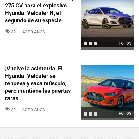
275 CV para el explosivo
Hyundai Veloster N, el
segundo de su especie
COMENTARIOS
32
HACE 9 AÑOS
FOTOS
¡Vuelve la asimetría! El
Hyundai Veloster se
renueva y saca músculo,
pero mantiene las puertas
raras
COMENTARIOS
22
HACE 9 AÑOS
FOTOS