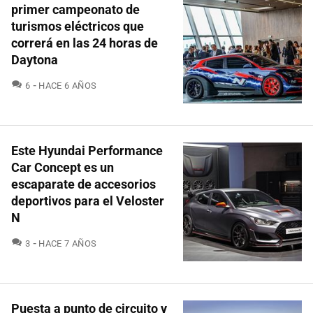
primer campeonato de
turismos eléctricos que
correrá en las 24 horas de
Daytona
COMENTARIOS
6
HACE 6 AÑOS
Este Hyundai Performance
Car Concept es un
escaparate de accesorios
deportivos para el Veloster
N
COMENTARIOS
3
HACE 7 AÑOS
Puesta a punto de circuito y