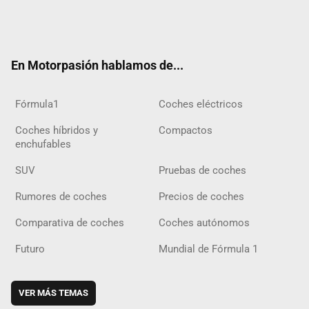
Twit
Fac
Yout
Inst
Tele
RSS
Flip
Tikt
ter
ebo
ube
agra
gra
boar
ok
ok
m
m
d
En Motorpasión hablamos de...
Fórmula1
Coches eléctricos
Coches híbridos y
Compactos
enchufables
SUV
Pruebas de coches
Rumores de coches
Precios de coches
Comparativa de coches
Coches autónomos
Futuro
Mundial de Fórmula 1
VER MÁS TEMAS