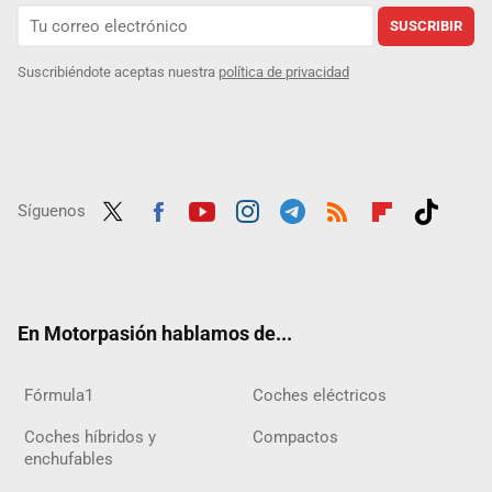
SUSCRIBIR
Suscribiéndote aceptas nuestra
política de privacidad
Síguenos
Twit
Fac
Yout
Inst
Tele
RSS
Flip
Tikt
ter
ebo
ube
agra
gra
boar
ok
ok
m
m
d
En Motorpasión hablamos de...
Fórmula1
Coches eléctricos
Coches híbridos y
Compactos
enchufables