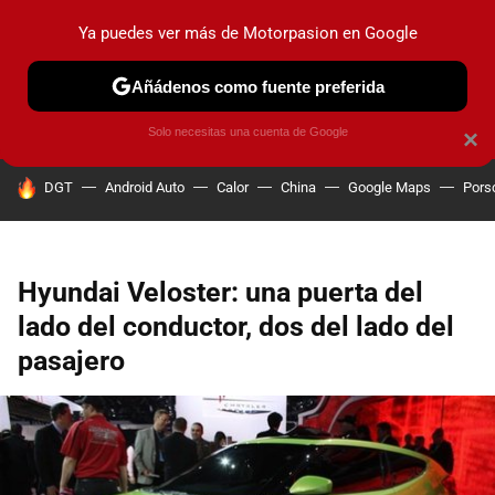
Ya puedes ver más de Motorpasion en Google
PRUEBAS
COCHES ELÉCTRICOS
OBSERVATORIO
F1
Añádenos como fuente preferida
Solo necesitas una cuenta de Google
×
HOY SE HABLA DE
DGT
Android Auto
Calor
China
Google Maps
Pors
Hyundai Veloster: una puerta del
lado del conductor, dos del lado del
pasajero