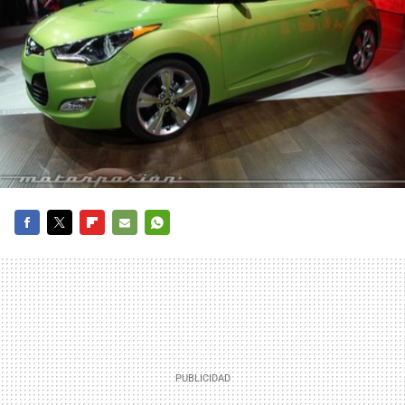
FACEBOOK
TWITTER
FLIPBOARD
E-
WHATSAPP
MAIL