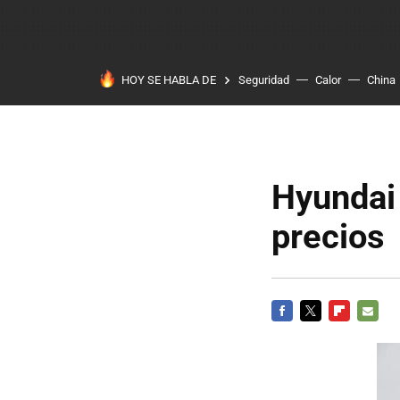
HOY SE HABLA DE
Seguridad
Calor
China
Hyundai
precios
FACEBOOK
TWITTER
FLIPBOARD
E-
MAIL