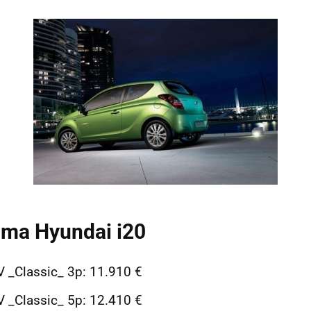
ama Hyundai i20
V _Classic_ 3p: 11.910 €
V _Classic_ 5p: 12.410 €