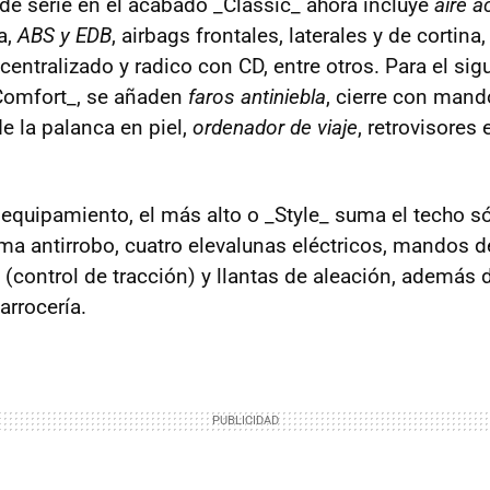
de serie en el acabado _Classic_ ahora incluye
aire 
a,
ABS y EDB
, airbags frontales, laterales y de cortina
e centralizado y radico con CD, entre otros. Para el sig
Comfort_, se añaden
faros antiniebla
, cierre con mand
e la palanca en piel,
ordenador de viaje
, retrovisores 
e equipamiento, el más alto o _Style_ suma el techo sól
rma antirrobo, cuatro elevalunas eléctricos, mandos d
(control de tracción) y llantas de aleación, además 
arrocería.