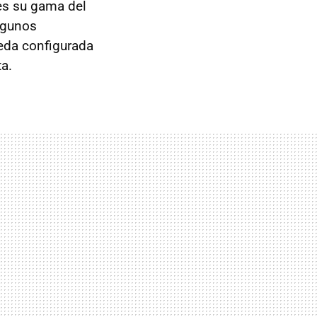
es su gama del
lgunos
eda configurada
a.