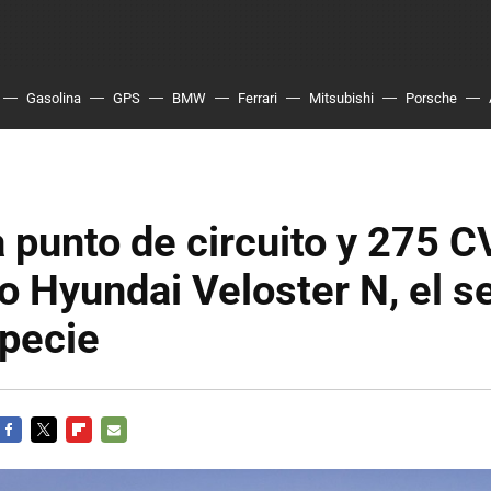
Gasolina
GPS
BMW
Ferrari
Mitsubishi
Porsche
 punto de circuito y 275 CV
o Hyundai Veloster N, el 
specie
FACEBOOK
TWITTER
FLIPBOARD
E-
MAIL