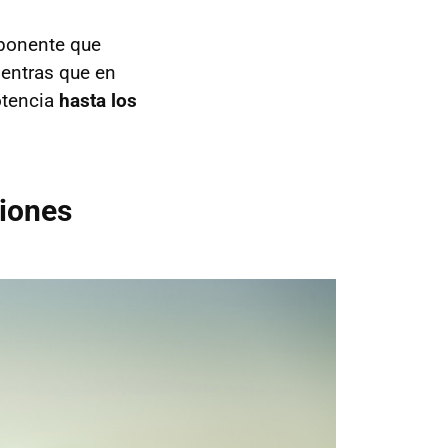
mponente que
ientras que en
otencia
hasta los
siones