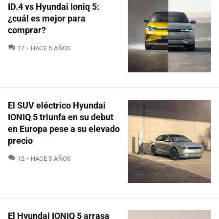
ID.4 vs Hyundai Ioniq 5:
¿cuál es mejor para
comprar?
COMENTARIOS
17
HACE 5 AÑOS
El SUV eléctrico Hyundai
IONIQ 5 triunfa en su debut
en Europa pese a su elevado
precio
COMENTARIOS
12
HACE 5 AÑOS
El Hyundai IONIQ 5 arrasa