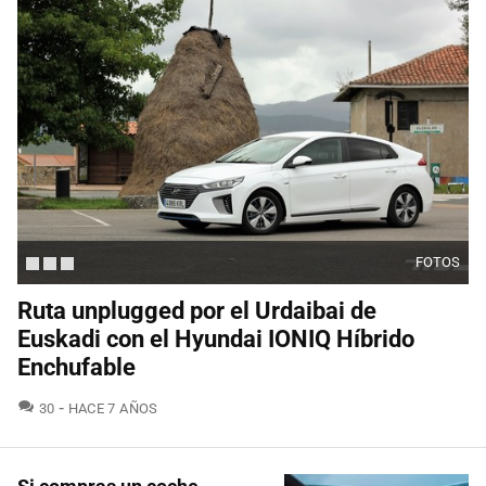
FOTOS
Ruta unplugged por el Urdaibai de
Euskadi con el Hyundai IONIQ Híbrido
Enchufable
COMENTARIOS
30
HACE 7 AÑOS