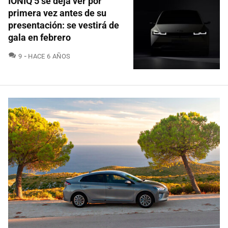
IONIQ 5 se deja ver por
primera vez antes de su
presentación: se vestirá de
gala en febrero
COMENTARIOS
9
HACE 6 AÑOS