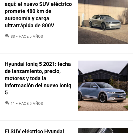
aquí: el nuevo SUV eléctrico
promete 480 km de
autonomía y carga
ultrarrápida de 800V
COMENTARIOS
33
HACE 5 AÑOS
Hyundai Ioniq 5 2021: fecha
de lanzamiento, precio,
motores y toda la
información del nuevo Ioniq
5
COMENTARIOS
11
HACE 5 AÑOS
EI SUV eléctrico Hyundai