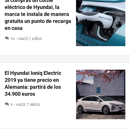
Si compras un coche
eléctrico de Hyundai, la
marca te instala de manera
gratuita un punto de recarga
en casa
COMENTARIOS
16
HACE 7 AÑOS
El Hyundai Ioniq Electric
2019 ya tiene precio en
Alemania: partirá de los
34.900 euros
COMENTARIOS
5
HACE 7 AÑOS