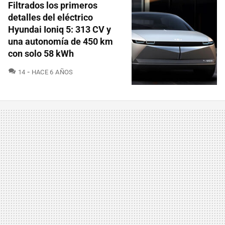
Filtrados los primeros
detalles del eléctrico
Hyundai Ioniq 5: 313 CV y
una autonomía de 450 km
con solo 58 kWh
COMENTARIOS
14
HACE 6 AÑOS