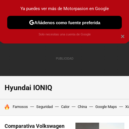
Ya puedes ver más de Motorpasion en Google
PRUEBAS
COCHES ELÉCTRICOS
OBSERVATORIO
F1
Añádenos como fuente preferida
Solo necesitas una cuenta de Google
×
Hyundai IONIQ
HOY SE HABLA DE
Famosos
Seguridad
Calor
China
Google Maps
Xi
Comparativa Volkswagen