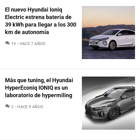
El nuevo Hyundai Ioniq
Electric estrena batería de
39 kWh para llegar a los 300
km de autonomía
COMENTARIOS
19
HACE 7 AÑOS
Más que tuning, el Hyundai
HyperEconiq IONIQ es un
laboratorio de hypermiling
COMENTARIOS
2
HACE 9 AÑOS