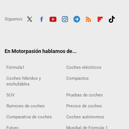
Síguenos
Twit
Fac
Yout
Inst
Tele
RSS
Flip
Tikt
ter
ebo
ube
agra
gra
boar
ok
ok
m
m
d
En Motorpasión hablamos de...
Fórmula1
Coches eléctricos
Coches híbridos y
Compactos
enchufables
SUV
Pruebas de coches
Rumores de coches
Precios de coches
Comparativa de coches
Coches autónomos
Futuro
Mundial de Fórmula 1