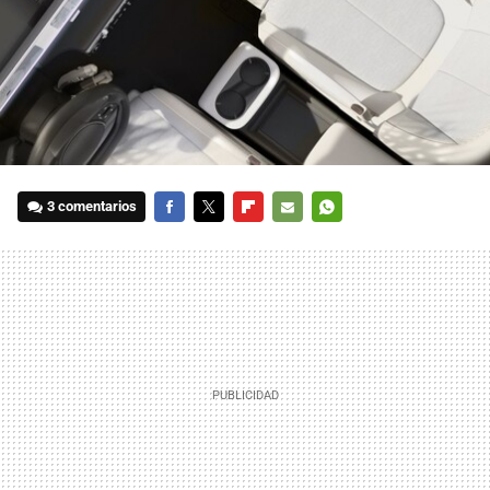
3 comentarios
FACEBOOK
TWITTER
FLIPBOARD
E-
WHATSAPP
MAIL