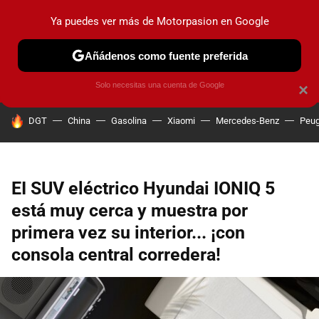
Ya puedes ver más de Motorpasion en Google
PRUEBAS
COCHES ELÉCTRICOS
OBSERVATORIO
F1
Añádenos como fuente preferida
Solo necesitas una cuenta de Google
×
HOY SE HABLA DE
DGT
China
Gasolina
Xiaomi
Mercedes-Benz
Peug
EI SUV eléctrico Hyundai IONIQ 5
está muy cerca y muestra por
primera vez su interior... ¡con
consola central corredera!