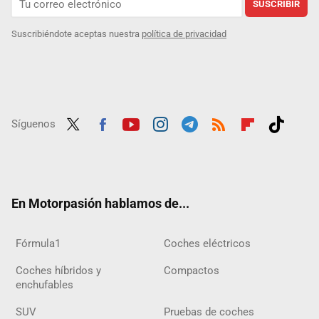
SUSCRIBIR
Suscribiéndote aceptas nuestra
política de privacidad
Síguenos
Twit
Fac
Yout
Inst
Tele
RSS
Flip
Tikt
ter
ebo
ube
agra
gra
boar
ok
ok
m
m
d
En Motorpasión hablamos de...
Fórmula1
Coches eléctricos
Coches híbridos y
Compactos
enchufables
SUV
Pruebas de coches