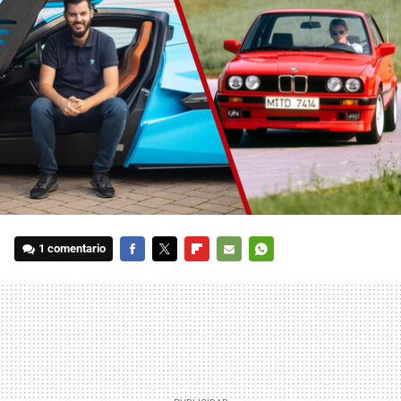
1 comentario
FACEBOOK
TWITTER
FLIPBOARD
E-
WHATSAPP
MAIL