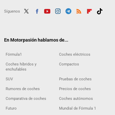
Síguenos
Twit
Fac
Yout
Inst
Tele
RSS
Flip
Tikt
ter
ebo
ube
agra
gra
boar
ok
ok
m
m
d
En Motorpasión hablamos de...
Fórmula1
Coches eléctricos
Coches híbridos y
Compactos
enchufables
SUV
Pruebas de coches
Rumores de coches
Precios de coches
Comparativa de coches
Coches autónomos
Futuro
Mundial de Fórmula 1