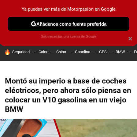
Ya puedes ver más de Motorpasion en Google
PRUEBAS
COCHES ELÉCTRICOS
OBSERVATORIO
F1
Añádenos como fuente preferida
Solo necesitas una cuenta de Google
×
HOY SE HABLA DE
Seguridad
Calor
China
Gasolina
GPS
BMW
F
Montó su imperio a base de coches
eléctricos, pero ahora sólo piensa en
colocar un V10 gasolina en un viejo
BMW