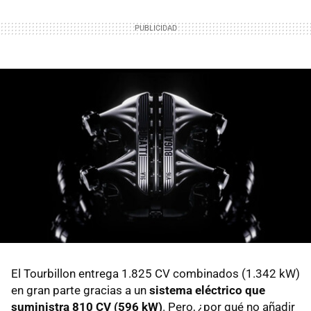
El Tourbillon entrega 1.825 CV combinados (1.342 kW)
en gran parte gracias a un
sistema eléctrico que
suministra 810 CV (596 kW)
. Pero, ¿por qué no añadir