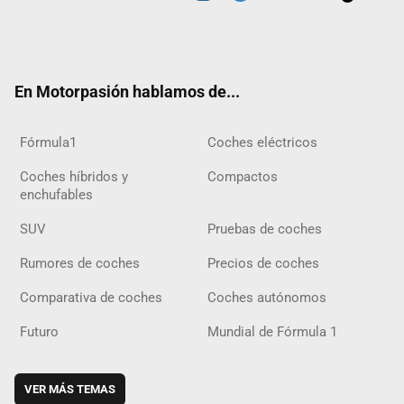
Twit
Fac
Yout
Inst
Tele
RSS
Flip
Tikt
ter
ebo
ube
agra
gra
boar
ok
ok
m
m
d
En Motorpasión hablamos de...
Fórmula1
Coches eléctricos
Coches híbridos y
Compactos
enchufables
SUV
Pruebas de coches
Rumores de coches
Precios de coches
Comparativa de coches
Coches autónomos
Futuro
Mundial de Fórmula 1
VER MÁS TEMAS