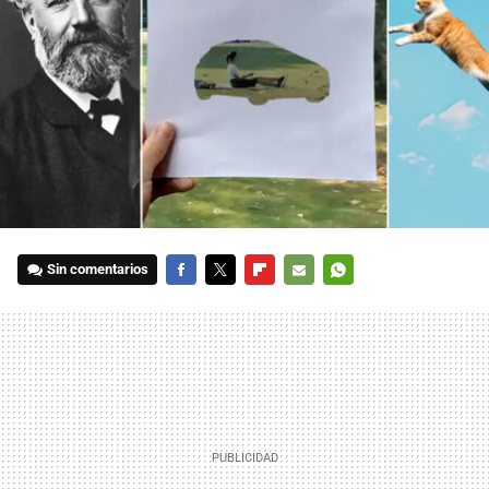
Sin comentarios
FACEBOOK
TWITTER
FLIPBOARD
E-
WHATSAPP
MAIL