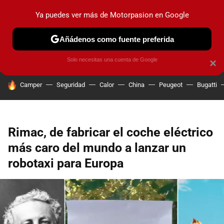
Ya puedes ver más de Motorpasion en Google
PRUEBAS
COCHES ELÉCTRICOS
OBSERVATORIO
F1
Añádenos como fuente preferida
Solo necesitas una cuenta de Google
×
HOY SE HABLA DE
Camper
Seguridad
Calor
China
Peugeot
Bugatti
Rimac, de fabricar el coche eléctrico
más caro del mundo a lanzar un
robotaxi para Europa