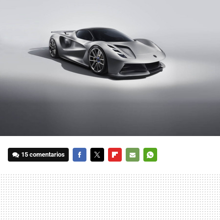
15 comentarios
FACEBOOK
TWITTER
FLIPBOARD
E-
WHATSAPP
MAIL