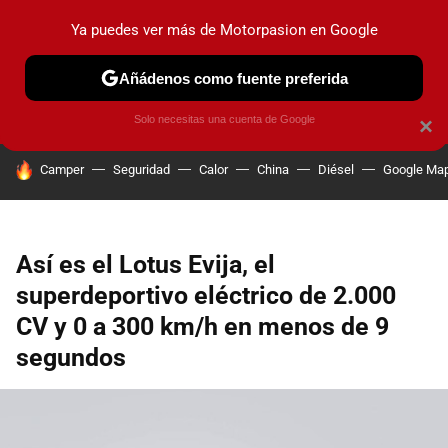
Ya puedes ver más de Motorpasion en Google
PRUEBAS
COCHES ELÉCTRICOS
OBSERVATORIO
F1
Añádenos como fuente preferida
Solo necesitas una cuenta de Google
×
HOY SE HABLA DE
Camper
Seguridad
Calor
China
Diésel
Google Ma
Así es el Lotus Evija, el
superdeportivo eléctrico de 2.000
CV y 0 a 300 km/h en menos de 9
segundos