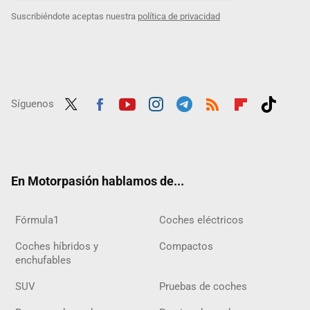
Suscribiéndote aceptas nuestra
política de privacidad
Síguenos
Twit
Fac
Yout
Inst
Tele
RSS
Flip
Tikt
ter
ebo
ube
agra
gra
boar
ok
ok
m
m
d
En Motorpasión hablamos de...
Fórmula1
Coches eléctricos
Coches híbridos y
Compactos
enchufables
SUV
Pruebas de coches