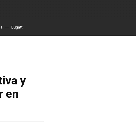
ia
Bugatti
iva y
r en