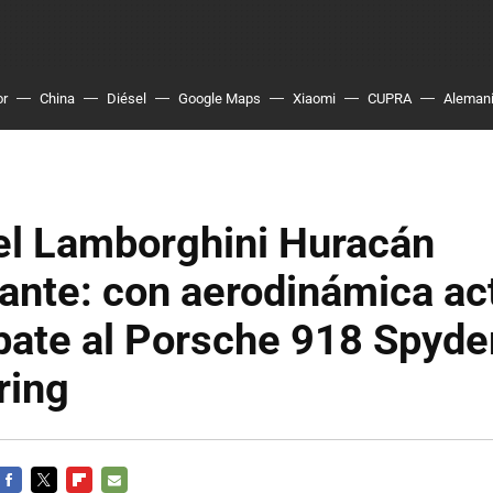
or
China
Diésel
Google Maps
Xiaomi
CUPRA
Aleman
el Lamborghini Huracán
nte: con aerodinámica act
bate al Porsche 918 Spyde
ring