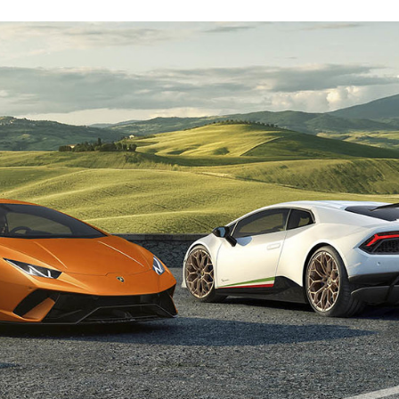
FACEBOOK
TWITTER
FLIPBOARD
E-
MAIL