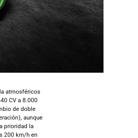
da atmosféricos
 640 CV a 8.000
mbio de doble
neración), aunque
a prioridad la
los 200 km/h en