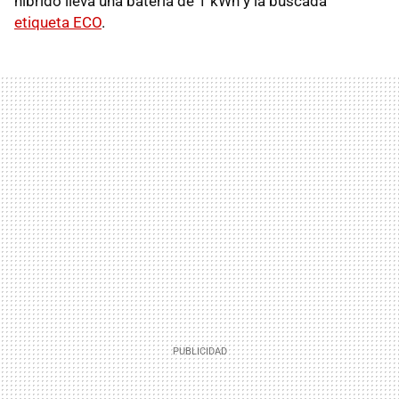
híbrido lleva una batería de 1 kWh y la buscada
etiqueta ECO
.