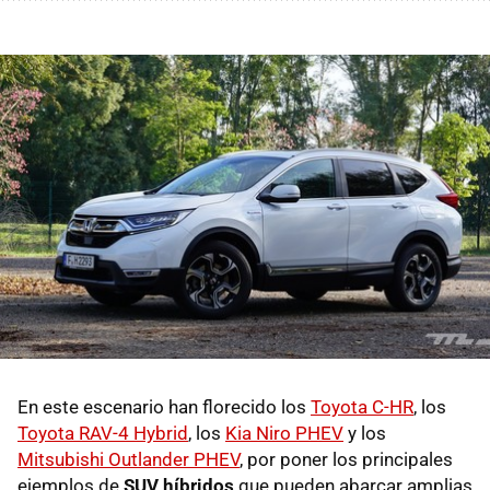
En este escenario han florecido los
Toyota C-HR
, los
Toyota RAV-4 Hybrid
, los
Kia Niro PHEV
y los
Mitsubishi Outlander PHEV
, por poner los principales
ejemplos de
SUV híbridos
que pueden abarcar amplias