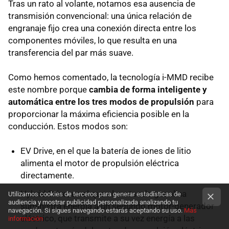
Tras un rato al volante, notamos esa ausencia de
transmisión convencional: una única relación de
engranaje fijo crea una conexión directa entre los
componentes móviles, lo que resulta en una
transferencia del par más suave.
Como hemos comentado, la tecnología i-MMD recibe
este nombre porque
cambia de forma inteligente y
automática entre los tres modos de propulsión
para
proporcionar la máxima eficiencia posible en la
conducción. Estos modos son:
EV Drive, en el que la batería de iones de litio
alimenta el motor de propulsión eléctrica
directamente.
Hybrid Drive, en el que el motor de gasolina
Utilizamos cookies de terceros para generar estadísticas de
audiencia y mostrar publicidad personalizada analizando tu
suministra energía a un segundo motor-generador
navegación. Si sigues navegando estarás aceptando su uso.
Más
eléctrico, que transmite a su vez energía a las
información