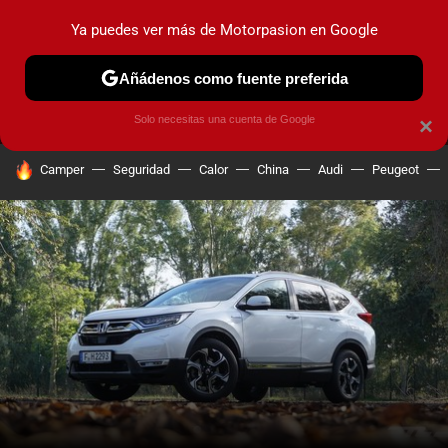
Ya puedes ver más de Motorpasion en Google
MENÚ
NUEVO
Añádenos como fuente preferida
PRUEBAS
COCHES ELÉCTRICOS
OBSERVATORIO
F1
Solo necesitas una cuenta de Google
×
HOY SE HABLA DE
Camper
Seguridad
Calor
China
Audi
Peugeot