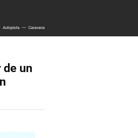
Autopista
Caravana
r de un
án