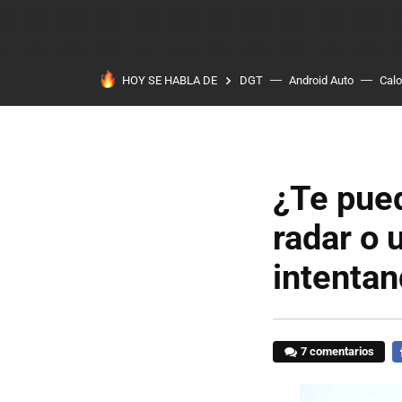
HOY SE HABLA DE
DGT
Android Auto
Calo
¿Te pued
radar o 
intenta
7 comentarios
F