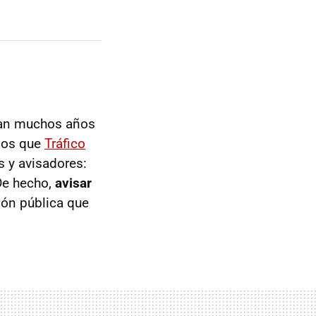
an muchos años
emos que
Tráfico
s y avisadores:
De hecho,
avisar
ión pública que