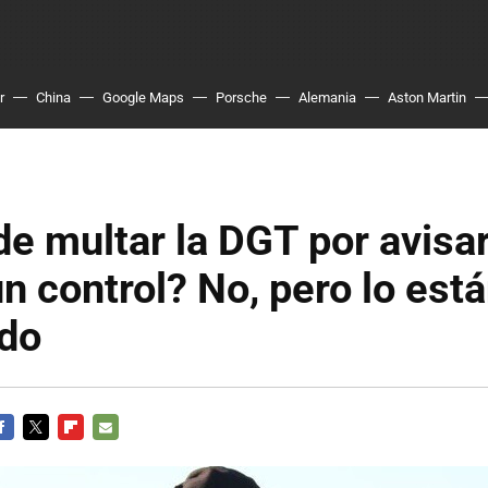
r
China
Google Maps
Porsche
Alemania
Aston Martin
e multar la DGT por avisa
un control? No, pero lo est
ndo
ACEBOOK
TWITTER
FLIPBOARD
E-
MAIL