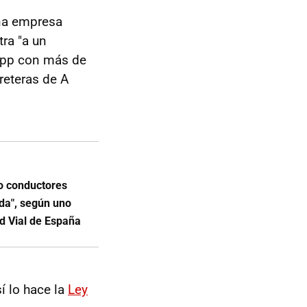
una empresa
ra "a un
pp con más de
rreteras de A
o conductores
da", según uno
d Vial de España
í lo hace la
Ley