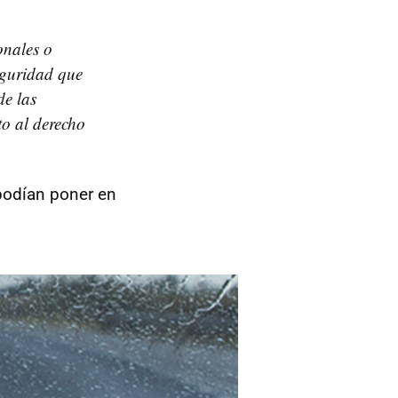
onales o
eguridad que
de las
to al derecho
podían poner en