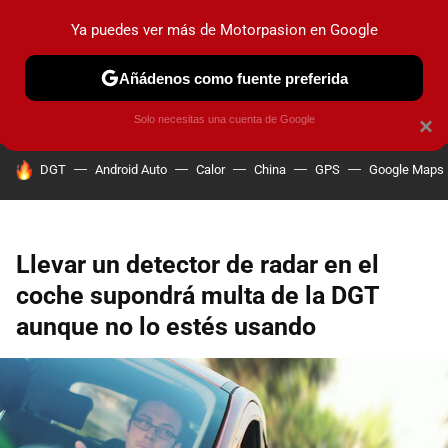
Ya puedes ver más de Motorpasion en Google
PRUEBAS
COCHES ELÉCTRICOS
OBSERVATORIO
F1
Añádenos como fuente preferida
Solo necesitas una cuenta de Google
×
HOY SE HABLA DE
DGT
Android Auto
Calor
China
GPS
Google Maps
Llevar un detector de radar en el
coche supondrá multa de la DGT
aunque no lo estés usando