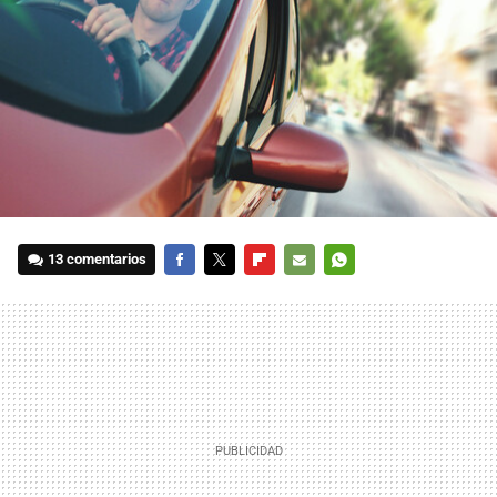
13 comentarios
FACEBOOK
TWITTER
FLIPBOARD
E-
WHATSAPP
MAIL