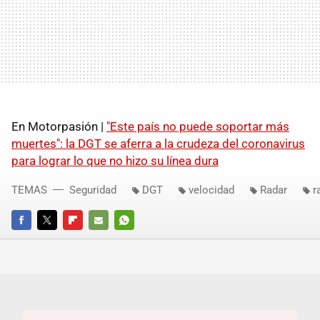
En Motorpasión |
"Este país no puede soportar más
muertes": la DGT se aferra a la crudeza del coronavirus
para lograr lo que no hizo su línea dura
TEMAS
Seguridad
DGT
velocidad
Radar
r
FACEBOOK
TWITTER
FLIPBOARD
E-
WHATSAPP
MAIL