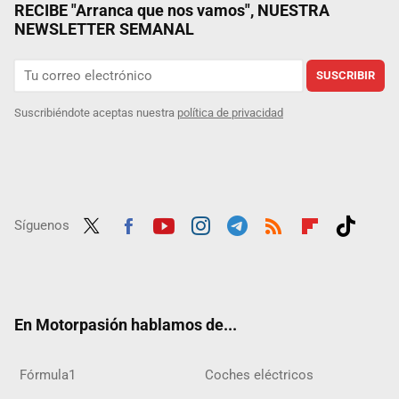
RECIBE "Arranca que nos vamos", NUESTRA
NEWSLETTER SEMANAL
SUSCRIBIR
Suscribiéndote aceptas nuestra
política de privacidad
Síguenos
Twit
Fac
Yout
Inst
Tele
RSS
Flip
Tikt
ter
ebo
ube
agra
gra
boar
ok
ok
m
m
d
En Motorpasión hablamos de...
Fórmula1
Coches eléctricos