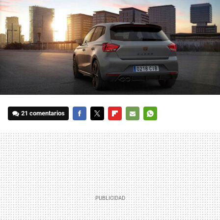
21 comentarios
FACEBOOK
TWITTER
FLIPBOARD
E-
WHATSAPP
MAIL