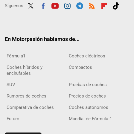
Síguenos
Twit
Fac
Yout
Inst
Tele
RSS
Flip
Tikt
ter
ebo
ube
agra
gra
boar
ok
ok
m
m
d
En Motorpasión hablamos de...
Fórmula1
Coches eléctricos
Coches híbridos y
Compactos
enchufables
SUV
Pruebas de coches
Rumores de coches
Precios de coches
Comparativa de coches
Coches autónomos
Futuro
Mundial de Fórmula 1