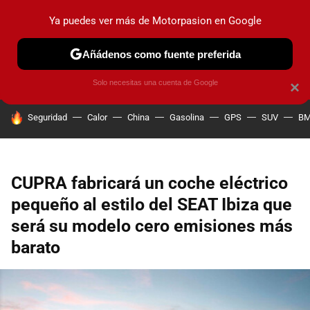
Ya puedes ver más de Motorpasion en Google
PRUEBAS
COCHES ELÉCTRICOS
OBSERVATORIO
F1
Añádenos como fuente preferida
Solo necesitas una cuenta de Google
×
HOY SE HABLA DE
Seguridad
Calor
China
Gasolina
GPS
SUV
B
CUPRA fabricará un coche eléctrico
pequeño al estilo del SEAT Ibiza que
será su modelo cero emisiones más
barato