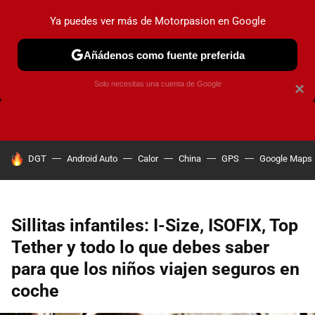
Ya puedes ver más de Motorpasion en Google
Añádenos como fuente preferida
FRENOS
CAMBIO DE ACEITE
AIRE ACONDICIONADO
Solo necesitas una cuenta de Google
×
HOY SE HABLA DE
DGT
Android Auto
Calor
China
GPS
Google Maps
Sillitas infantiles: I-Size, ISOFIX, Top
Tether y todo lo que debes saber
para que los niños viajen seguros en
coche