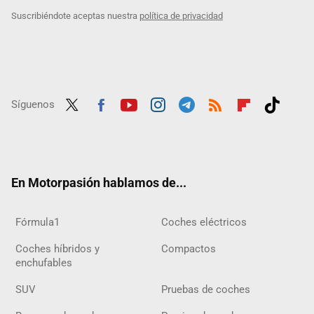
Suscribiéndote aceptas nuestra
política de privacidad
Síguenos
Twit
Fac
Yout
Inst
Tele
RSS
Flip
Tikt
ter
ebo
ube
agra
gra
boar
ok
ok
m
m
d
En Motorpasión hablamos de...
Fórmula1
Coches eléctricos
Coches híbridos y
Compactos
enchufables
SUV
Pruebas de coches