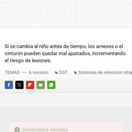
Si se cambia al niño antes de tiempo, los arneses o el
cinturón pueden quedar mal ajustados, incrementando
el riesgo de lesiones.
TEMAS
A revisión
DGT
Sistemas de retención infan
FACEBOOK
TWITTER
FLIPBOARD
E-
WHATSAPP
MAIL
Comentarios cerrados