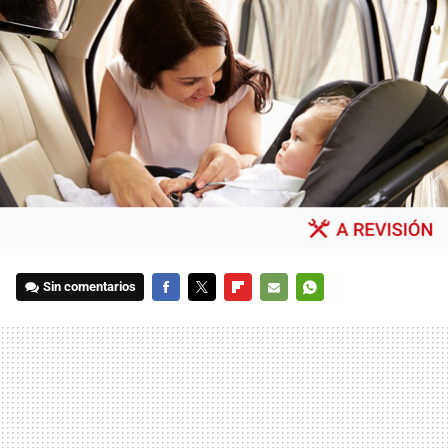
Sin comentarios
FACEBOOK
TWITTER
FLIPBOARD
E-
WHATSAPP
MAIL