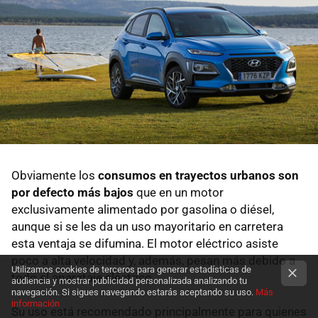
Obviamente los
consumos en trayectos urbanos son
por defecto más bajos
que en un motor
exclusivamente alimentado por gasolina o diésel,
aunque si se les da un uso mayoritario en carretera
esta ventaja se difumina. El motor eléctrico asiste
poco a alta velocidad y, además, pesan más debido a
Utilizamos cookies de terceros para generar estadísticas de
todo el aparataje eléctrico.
audiencia y mostrar publicidad personalizada analizando tu
navegación. Si sigues navegando estarás aceptando su uso.
Más
información
Su uso está recomendado principalmente para quienes