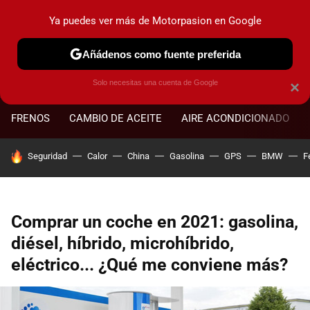
Ya puedes ver más de Motorpasion en Google
MENÚ
NUEVO
Añádenos como fuente preferida
Solo necesitas una cuenta de Google
×
FRENOS
CAMBIO DE ACEITE
AIRE ACONDICIONADO
HOY SE HABLA DE
Seguridad
Calor
China
Gasolina
GPS
BMW
F
Comprar un coche en 2021: gasolina,
diésel, híbrido, microhíbrido,
eléctrico... ¿Qué me conviene más?