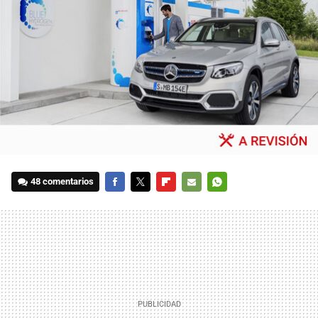
48 comentarios
FACEBOOK
TWITTER
FLIPBOARD
E-
WHATSAPP
MAIL