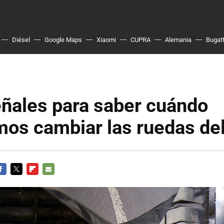
Diésel
Google Maps
Xiaomi
CUPRA
Alemania
Bugatt
eñales para saber cuándo
mos cambiar las ruedas de
ACEBOOK
TWITTER
FLIPBOARD
E-
MAIL