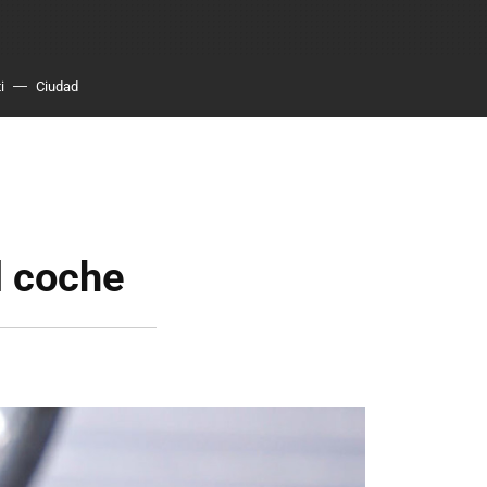
i
Ciudad
l coche