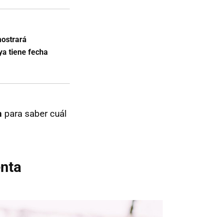
mostrará
a tiene fecha
n
para saber cuál
enta