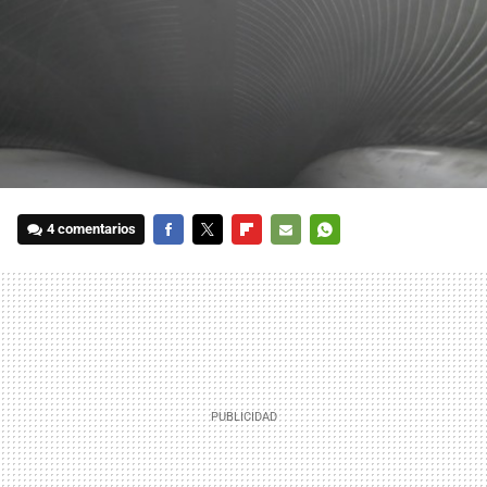
4 comentarios
FACEBOOK
TWITTER
FLIPBOARD
E-
WHATSAPP
MAIL