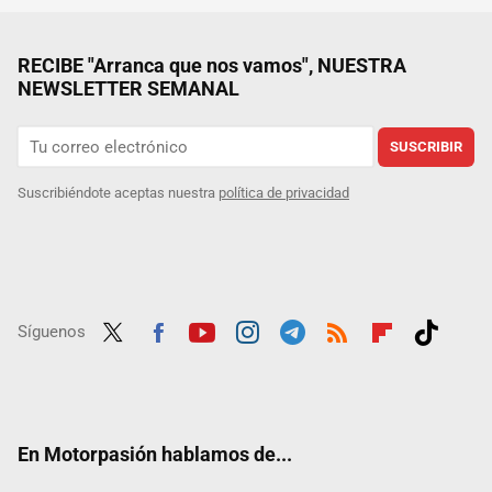
RECIBE "Arranca que nos vamos", NUESTRA
NEWSLETTER SEMANAL
SUSCRIBIR
Suscribiéndote aceptas nuestra
política de privacidad
Síguenos
Twit
Fac
Yout
Inst
Tele
RSS
Flip
Tikt
ter
ebo
ube
agra
gra
boar
ok
ok
m
m
d
En Motorpasión hablamos de...