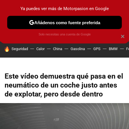
Ya puedes ver más de Motorpasion en Google
PRUEBAS
COCHES ELÉCTRICOS
OBSERVATORIO
F1
Añádenos como fuente preferida
Solo necesitas una cuenta de Google
×
HOY SE HABLA DE
Seguridad
Calor
China
Gasolina
GPS
BMW
F
Este vídeo demuestra qué pasa en el
neumático de un coche justo antes
de explotar, pero desde dentro