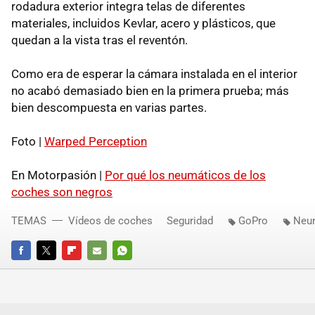
rodadura exterior integra telas de diferentes
materiales, incluidos Kevlar, acero y plásticos, que
quedan a la vista tras el reventón.
Como era de esperar la cámara instalada en el interior
no acabó demasiado bien en la primera prueba; más
bien descompuesta en varias partes.
Foto |
Warped Perception
En Motorpasión |
Por qué los neumáticos de los
coches son negros
TEMAS
Vídeos de coches
Seguridad
GoPro
Neu
FACEBOOK
TWITTER
FLIPBOARD
E-
WHATSAPP
MAIL