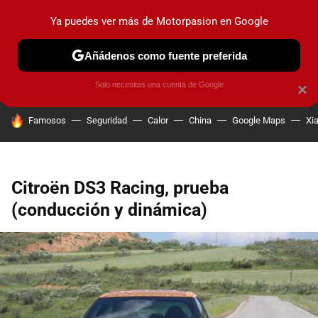
Ya puedes ver más de Motorpasion en Google
PRUEBAS
COCHES ELÉCTRICOS
OBSERVATORIO
F1
Añádenos como fuente preferida
Solo necesitas una cuenta de Google
×
HOY SE HABLA DE
Famosos
Seguridad
Calor
China
Google Maps
Xi
Citroën DS3 Racing, prueba
(conducción y dinámica)