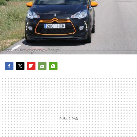
FACEBOOK
TWITTER
FLIPBOARD
E-
WHATSAPP
MAIL