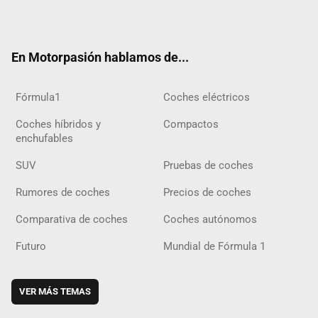
ter
ebo
ube
agra
gra
boar
ok
ok
m
m
d
En Motorpasión hablamos de...
Fórmula1
Coches eléctricos
Coches híbridos y
Compactos
enchufables
SUV
Pruebas de coches
Rumores de coches
Precios de coches
Comparativa de coches
Coches autónomos
Futuro
Mundial de Fórmula 1
VER MÁS TEMAS