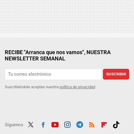
RECIBE "Arranca que nos vamos", NUESTRA
NEWSLETTER SEMANAL
SUSCRIBIR
Suscribiéndote aceptas nuestra
política de privacidad
Síguenos
Twit
Fac
Yout
Inst
Tele
RSS
Flip
Tikt