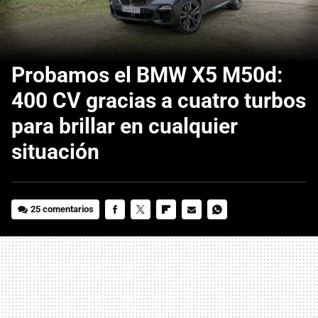
Probamos el BMW X5 M50d:
400 CV gracias a cuatro turbos
para brillar en cualquier
situación
25 comentarios
FACEBOOK
TWITTER
FLIPBOARD
E-
WHATSAPP
MAIL