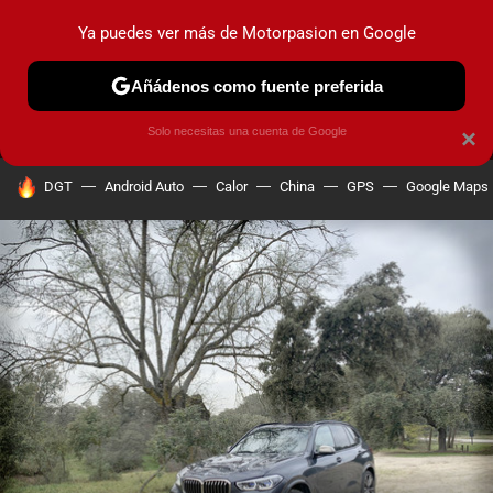
Ya puedes ver más de Motorpasion en Google
MENÚ
NUEVO
Añádenos como fuente preferida
PRUEBAS
COCHES ELÉCTRICOS
OBSERVATORIO
F1
Solo necesitas una cuenta de Google
×
HOY SE HABLA DE
DGT
Android Auto
Calor
China
GPS
Google Maps