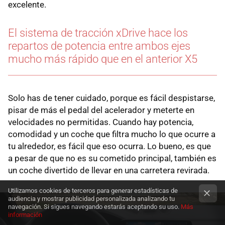
excelente.
El sistema de tracción xDrive hace los
repartos de potencia entre ambos ejes
mucho más rápido que en el anterior X5
Solo has de tener cuidado, porque es fácil despistarse,
pisar de más el pedal del acelerador y meterte en
velocidades no permitidas. Cuando hay potencia,
comodidad y un coche que filtra mucho lo que ocurre a
tu alrededor, es fácil que eso ocurra. Lo bueno, es que
a pesar de que no es su cometido principal, también es
un coche divertido de llevar en una carretera revirada.
Utilizamos cookies de terceros para generar estadísticas de
audiencia y mostrar publicidad personalizada analizando tu
navegación. Si sigues navegando estarás aceptando su uso.
Más
información