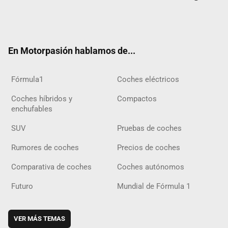
Twit
Fac
Yout
Inst
Tele
RSS
Flip
Tikt
ter
ebo
ube
agra
gra
boar
ok
ok
m
m
d
En Motorpasión hablamos de...
Fórmula1
Coches eléctricos
Coches híbridos y
Compactos
enchufables
SUV
Pruebas de coches
Rumores de coches
Precios de coches
Comparativa de coches
Coches autónomos
Futuro
Mundial de Fórmula 1
VER MÁS TEMAS