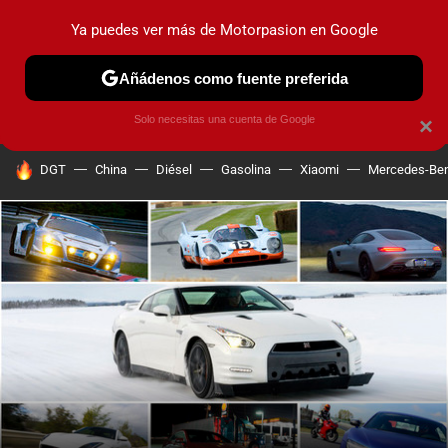
Ya puedes ver más de Motorpasion en Google
PRUEBAS
COCHES ELÉCTRICOS
OBSERVATORIO
F1
Añádenos como fuente preferida
Solo necesitas una cuenta de Google
×
HOY SE HABLA DE
DGT
China
Diésel
Gasolina
Xiaomi
Mercedes-Be