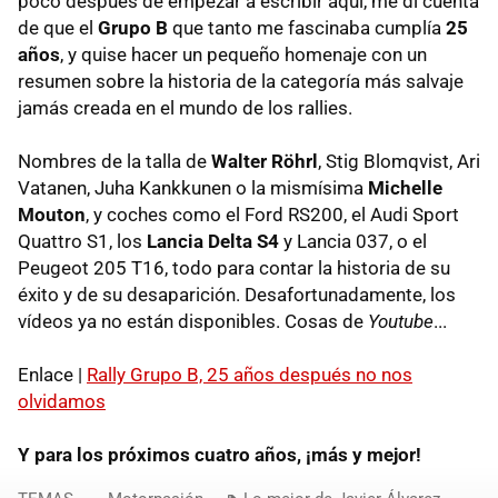
poco después de empezar a escribir aquí, me di cuenta
de que el
Grupo B
que tanto me fascinaba cumplía
25
años
, y quise hacer un pequeño homenaje con un
resumen sobre la historia de la categoría más salvaje
jamás creada en el mundo de los rallies.
Nombres de la talla de
Walter Röhrl
, Stig Blomqvist, Ari
Vatanen, Juha Kankkunen o la mismísima
Michelle
Mouton
, y coches como el Ford RS200, el Audi Sport
Quattro S1, los
Lancia Delta S4
y Lancia 037, o el
Peugeot 205 T16, todo para contar la historia de su
éxito y de su desaparición. Desafortunadamente, los
vídeos ya no están disponibles. Cosas de
Youtube
...
Enlace |
Rally Grupo B, 25 años después no nos
olvidamos
Y para los próximos cuatro años, ¡más y mejor!