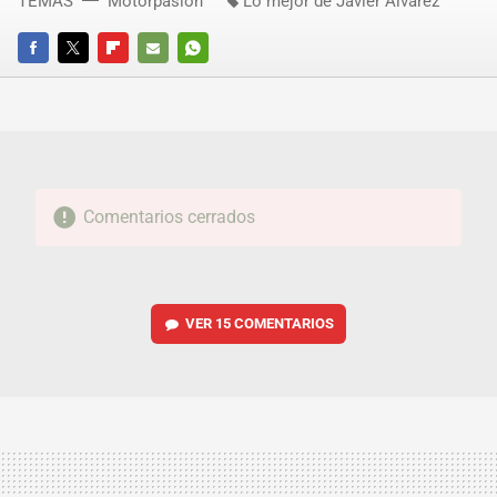
TEMAS
Motorpasión
Lo mejor de Javier Álvarez
FACEBOOK
TWITTER
FLIPBOARD
E-
WHATSAPP
MAIL
Comentarios cerrados
VER
15 COMENTARIOS