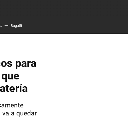
ia
Bugatti
cos para
 que
atería
icamente
s va a quedar