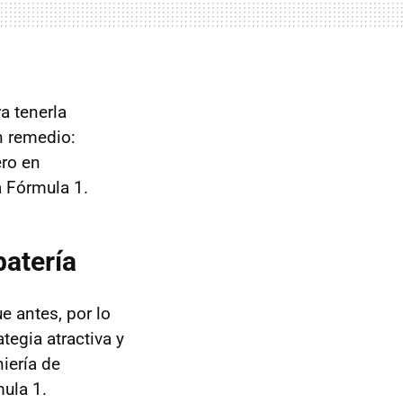
a tenerla
n remedio:
ero en
a Fórmula 1.
batería
e antes, por lo
tegia atractiva y
iería de
mula 1.