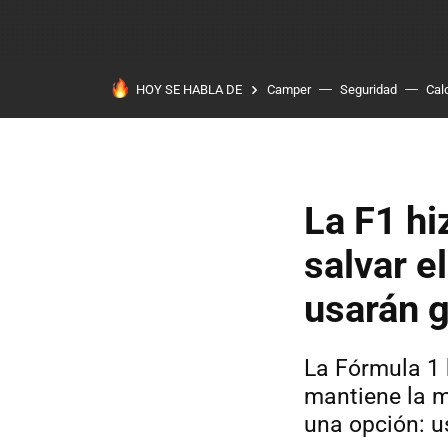
HOY SE HABLA DE
Camper
Seguridad
Cal
La F1 hi
salvar e
usarán g
La Fórmula 1 
mantiene la m
una opción: u