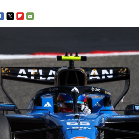
ACEBOOK
TWITTER
FLIPBOARD
E-
MAIL