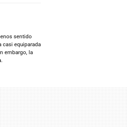
menos sentido
a casi equiparada
in embargo, la
a.