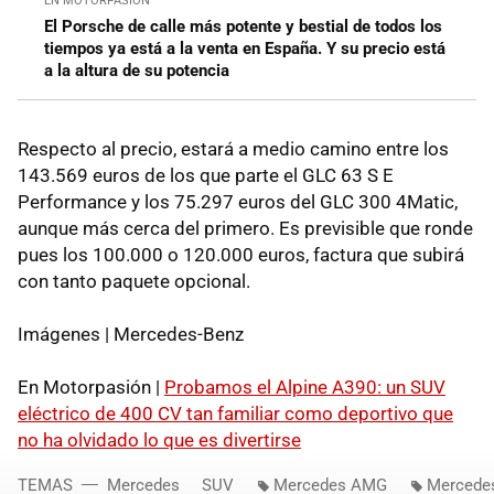
EN MOTORPASIÓN
El Porsche de calle más potente y bestial de todos los
tiempos ya está a la venta en España. Y su precio está
a la altura de su potencia
Respecto al precio, estará a medio camino entre los
143.569 euros de los que parte el GLC 63 S E
Performance y los 75.297 euros del GLC 300 4Matic,
aunque más cerca del primero. Es previsible que ronde
pues los 100.000 o 120.000 euros, factura que subirá
con tanto paquete opcional.
Imágenes | Mercedes-Benz
En Motorpasión |
Probamos el Alpine A390: un SUV
eléctrico de 400 CV tan familiar como deportivo que
no ha olvidado lo que es divertirse
TEMAS
Mercedes
SUV
Mercedes AMG
Mercede