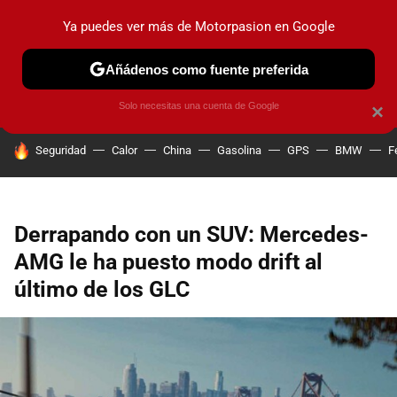
Ya puedes ver más de Motorpasion en Google
PRUEBAS
COCHES ELÉCTRICOS
OBSERVATORIO
F1
Añádenos como fuente preferida
Solo necesitas una cuenta de Google
×
HOY SE HABLA DE
Seguridad
Calor
China
Gasolina
GPS
BMW
F
Derrapando con un SUV: Mercedes-
AMG le ha puesto modo drift al
último de los GLC