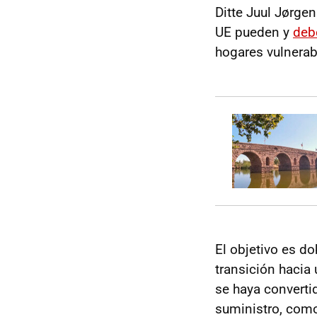
Ditte Juul Jørge
UE pueden y
deb
hogares vulnerabl
El objetivo es do
transición hacia
se haya converti
suministro, como