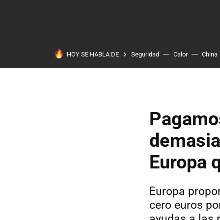
HOY SE HABLA DE
Seguridad
Calor
China
Pagamos
demasiad
Europa q
Europa propon
cero euros por
ayudas a las 