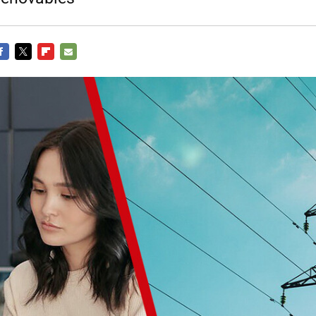
ACEBOOK
TWITTER
FLIPBOARD
E-
MAIL