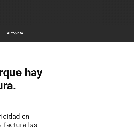
Autopista
rque hay
ura.
ricidad en
a factura las