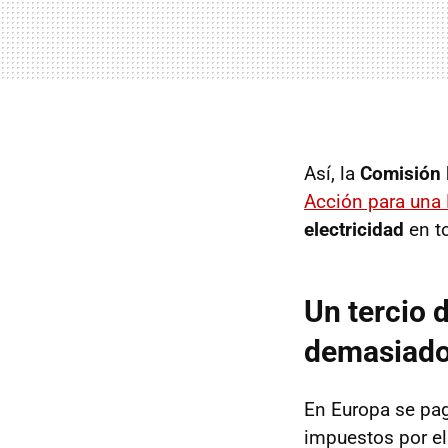
Así, la
Comisión
Acción para una 
electricidad
en t
Un tercio 
demasiad
En Europa se pa
impuestos por el